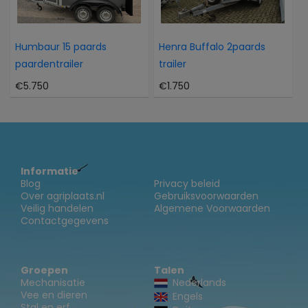
Humbaur 15 paards
Henra Buffalo 2paards
paardentrailer
trailer
€5.750
€1.750
Informatie
Blog
Privacy beleid
Over agriplaats.nl
Gebruiksvoorwaarden
Veilig handelen
Algemene Voorwaarden
Contactgegevens
Groepen
Talen
Mechanisatie
Nederlands
Vee en dieren
Engels
Stal en erf