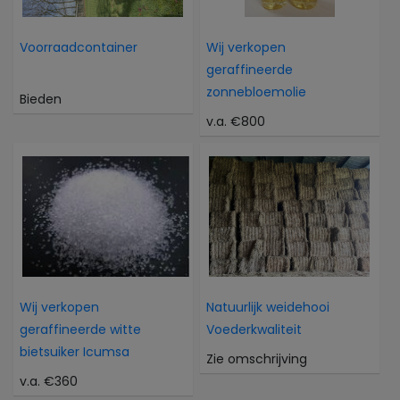
Voorraadcontainer
Wij verkopen
geraffineerde
zonnebloemolie
Bieden
v.a. €800
Wij verkopen
Natuurlijk weidehooi
geraffineerde witte
Voederkwaliteit
bietsuiker Icumsa
Zie omschrijving
v.a. €360