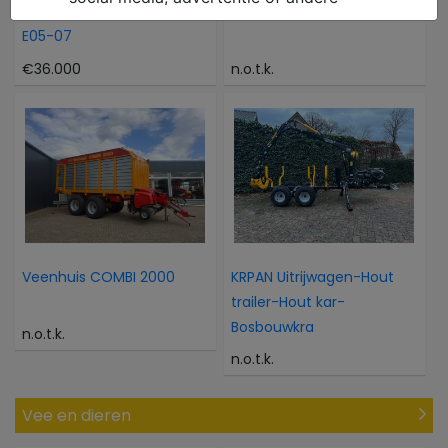
WACKER NEUSON 6503-2
Vemac BALENDRAGER
E05-07
€36.000
n.o.t.k.
Veenhuis COMBI 2000
KRPAN Uitrijwagen-Hout
trailer-Hout kar-
Bosbouwkra
n.o.t.k.
n.o.t.k.
Vee en dieren