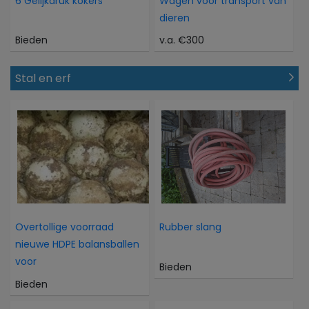
6 Gelijkdruk kokers
Wagen voor transport van
dieren
Bieden
v.a. €300
Stal en erf
Overtollige voorraad
Rubber slang
nieuwe HDPE balansballen
voor
Bieden
Bieden