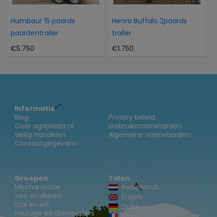
Humbaur 15 paards
Henra Buffalo 2paards
paardentrailer
trailer
€5.750
€1.750
Informatie
Blog
Privacy beleid
Over agriplaats.nl
Gebruiksvoorwaarden
Veilig handelen
Algemene Voorwaarden
Contactgegevens
Groepen
Talen
Mechanisatie
Nederlands
Vee en dieren
Engels
Stal en erf
Duits
Fourage en diervoeders
Frans