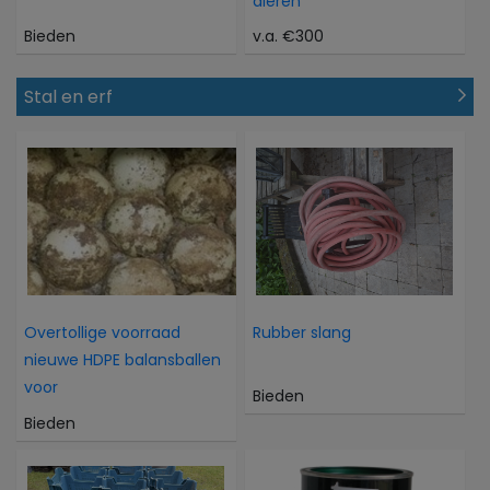
dieren
Bieden
v.a. €300
Stal en erf
Overtollige voorraad
Rubber slang
nieuwe HDPE balansballen
voor
Bieden
Bieden