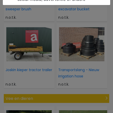
Onkruidborstel - Nieuw
verachterd dieplepel
sweeper brush
excavator bucket
n.o.t.k.
n.o.t.k.
Joskin kieper tractor trailer
Transportslang - Nieuw
irrigation hose
n.o.t.k.
n.o.t.k.
Vee en dieren