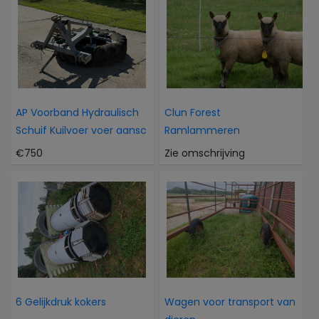
AP Voorband Hydraulisch
Clun Forest
Schuif Kuilvoer voer aansc
Ramlammeren
€750
Zie omschrijving
6 Gelijkdruk kokers
Wagen voor transport van