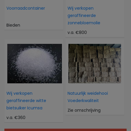
Voorraadcontainer
Wij verkopen
geraffineerde
zonnebloemolie
Bieden
v.a. €800
Wij verkopen
Natuurlijk weidehooi
geraffineerde witte
Voederkwaliteit
bietsuiker Icumsa
Zie omschrijving
v.a. €360