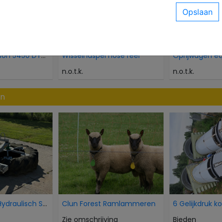
Massey Ferguson 5450 DYNA-4
Wisselhaspel hose reel
n.o.t.k.
n.o.t.k.
en
AP Voorband Hydraulisch Schuif Kuilvoer voer aansc
Clun Forest Ramlammeren
6 Gelijkdruk k
Zie omschrijving
Bieden