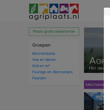
Plaats gratis advertentie
Groepen
Mechanisatie
Vee en dieren
Stal en erf
Fourage en diervoeders
Paarden
Mechanisati