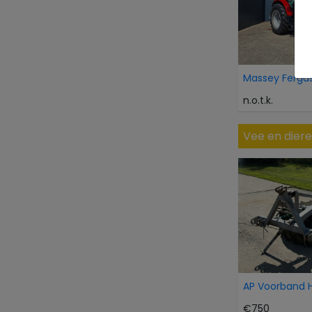
n.o.t.k.
Vee en dier
€750