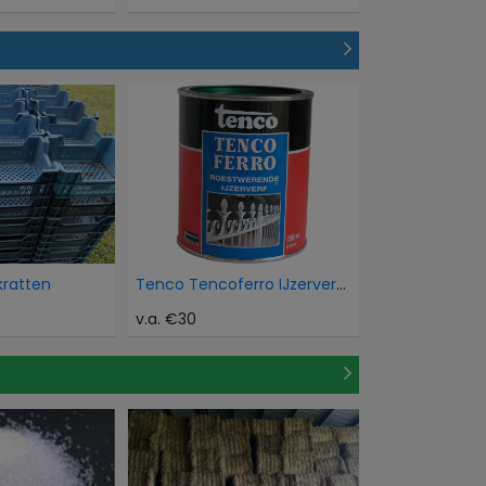
kratten
Tenco Tencoferro IJzerverf Aluminium
v.a. €30