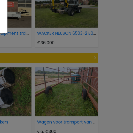
Oprijwagen equipment trailer
WACKER NEUSON 6503-2 E05-07
€36.000
okers
Wagen voor transport van dieren
v.a. €300