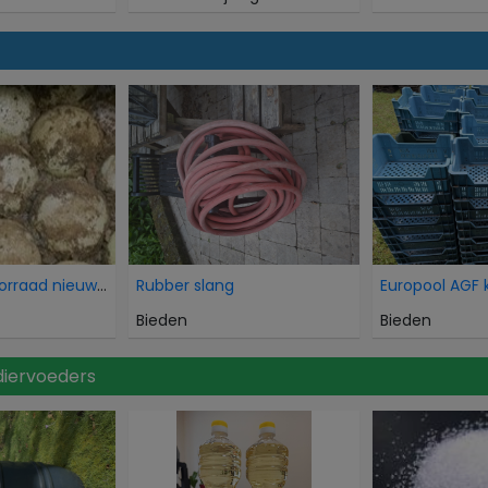
Overtollige voorraad nieuwe HDPE balansballen voor
Rubber slang
Europool AGF 
Bieden
Bieden
diervoeders