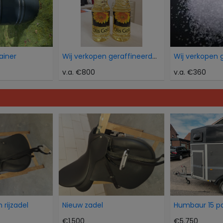
ainer
Wij verkopen geraffineerde zonnebloemolie
v.a. €800
v.a. €360
 rijzadel
Nieuw zadel
€1.500
€5.750