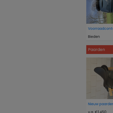
Voorraadcont
Bieden
Paarden
Nieuw paarden
v.a. €1.450