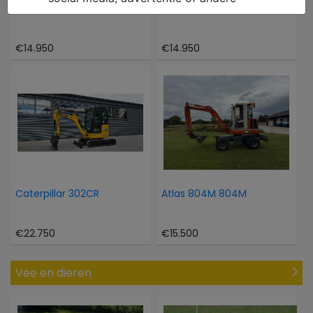
Hinowa Oil en steel 1466
Takeuchi TB 216
€14.950
€14.950
Caterpillar 302CR
Atlas 804M 804M
€22.750
€15.500
Vee en dieren