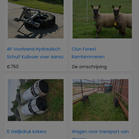
AP Voorband Hydraulisch
Clun Forest
Schuif Kuilvoer voer aansc
Ramlammeren
€750
Zie omschrijving
6 Gelijkdruk kokers
Wagen voor transport van