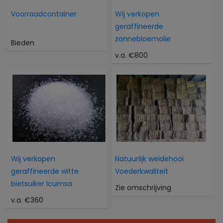
Voorraadcontainer
Wij verkopen
geraffineerde
zonnebloemolie
Bieden
v.a. €800
Wij verkopen
Natuurlijk weidehooi
geraffineerde witte
Voederkwaliteit
bietsuiker Icumsa
Zie omschrijving
v.a. €360