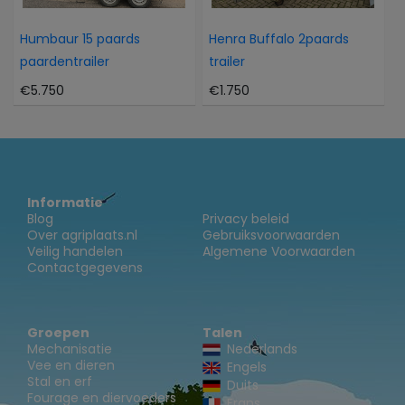
Humbaur 15 paards
Henra Buffalo 2paards
paardentrailer
trailer
€5.750
€1.750
Informatie
Blog
Privacy beleid
Over agriplaats.nl
Gebruiksvoorwaarden
Veilig handelen
Algemene Voorwaarden
Contactgegevens
Groepen
Talen
Mechanisatie
Nederlands
Vee en dieren
Engels
Stal en erf
Duits
Fourage en diervoeders
Frans