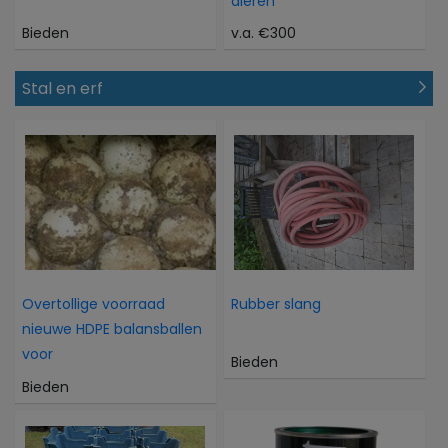
dieren
Bieden
v.a. €300
Stal en erf
Overtollige voorraad
Rubber slang
nieuwe HDPE balansballen
voor
Bieden
Bieden