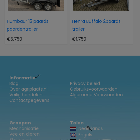
Humbaur 15 paards
Henra Buffalo 2paards
paardentrailer
trailer
€5.750
€1.750
Informatie
Blog
Privacy beleid
Over agriplaats.nl
Gebruiksvoorwaarden
Veilig handelen
Algemene Voorwaarden
Contactgegevens
Groepen
Talen
Mechanisatie
Nederlands
Vee en dieren
Engels
Stal en erf