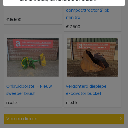
Atlas 804M 804M
Kubota Als nieuwe 4WD
compacttractor 21 pk
minitra
€15.500
€7.500
Onkruidborstel - Nieuw
verachterd dieplepel
sweeper brush
excavator bucket
n.o.t.k.
n.o.t.k.
Vee en dieren