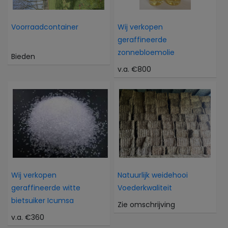
Voorraadcontainer
Wij verkopen
geraffineerde
zonnebloemolie
Bieden
v.a. €800
Wij verkopen
Natuurlijk weidehooi
geraffineerde witte
Voederkwaliteit
bietsuiker Icumsa
Zie omschrijving
v.a. €360