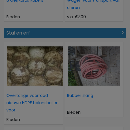
6 Gelijkdruk kokers
Wagen voor transport van
dieren
Bieden
v.a. €300
Stal en erf
Overtollige voorraad
Rubber slang
nieuwe HDPE balansballen
voor
Bieden
Bieden