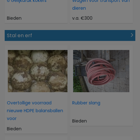
6 Gelijkdruk kokers
Wagen voor transport van
dieren
Bieden
v.a. €300
Stal en erf
Overtollige voorraad
Rubber slang
nieuwe HDPE balansballen
voor
Bieden
Bieden