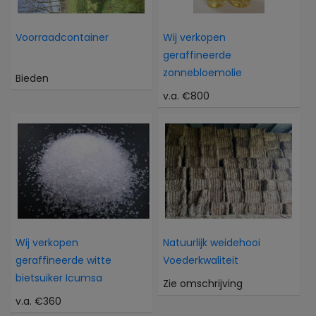
Voorraadcontainer
Wij verkopen
geraffineerde
zonnebloemolie
Bieden
v.a. €800
Wij verkopen
Natuurlijk weidehooi
geraffineerde witte
Voederkwaliteit
bietsuiker Icumsa
Zie omschrijving
v.a. €360