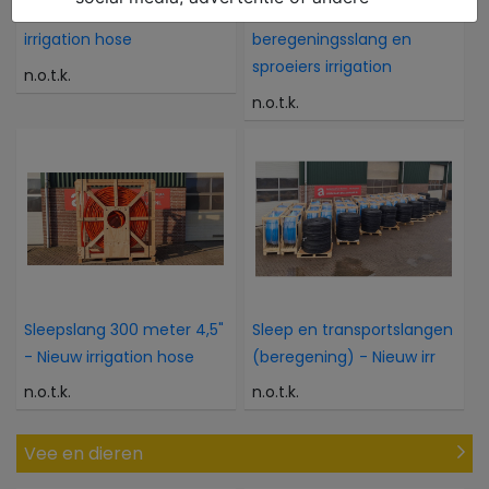
Transportslang - Nieuw
Gebruikte
irrigation hose
beregeningsslang en
sproeiers irrigation
n.o.t.k.
n.o.t.k.
Sleepslang 300 meter 4,5"
Sleep en transportslangen
- Nieuw irrigation hose
(beregening) - Nieuw irr
n.o.t.k.
n.o.t.k.
Vee en dieren