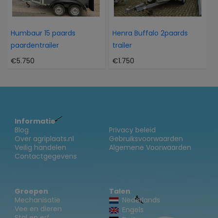
Humbaur 15 paards
Henra Buffalo 2paards
paardentrailer
trailer
€5.750
€1.750
Informatie
Blog
Privacy beleid
Over agriplaats.nl
Gebruiksvoorwaarden
Veilig handelen
Algemene Voorwaarden
Contactgegevens
Groepen
Talen
Mechanisatie
Nederlands
Vee en dieren
Engels
Stal en erf