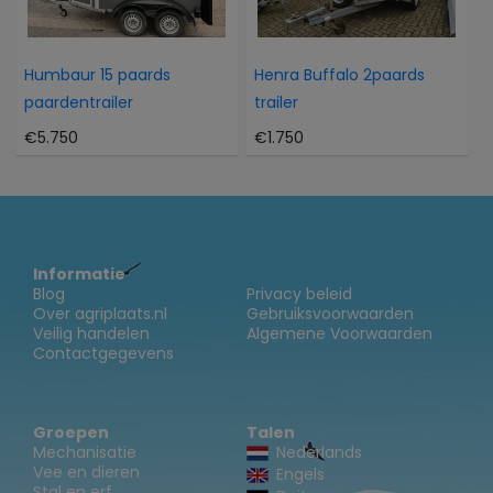
Humbaur 15 paards
Henra Buffalo 2paards
paardentrailer
trailer
€5.750
€1.750
Informatie
Blog
Privacy beleid
Over agriplaats.nl
Gebruiksvoorwaarden
Veilig handelen
Algemene Voorwaarden
Contactgegevens
Groepen
Talen
Mechanisatie
Nederlands
Vee en dieren
Engels
Stal en erf