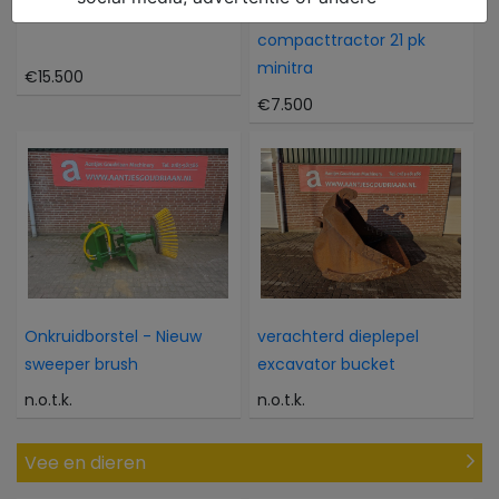
Atlas 804M 804M
Kubota Als nieuwe 4WD
compacttractor 21 pk
minitra
€15.500
€7.500
Onkruidborstel - Nieuw
verachterd dieplepel
sweeper brush
excavator bucket
n.o.t.k.
n.o.t.k.
Vee en dieren