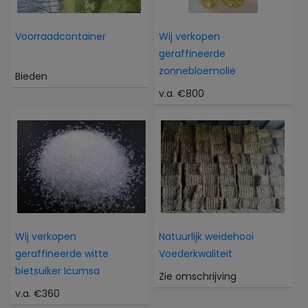
Voorraadcontainer
Wij verkopen
geraffineerde
zonnebloemolie
Bieden
v.a. €800
Wij verkopen
Natuurlijk weidehooi
geraffineerde witte
Voederkwaliteit
bietsuiker Icumsa
Zie omschrijving
v.a. €360