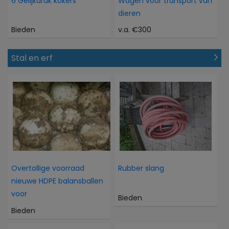
6 Gelijkdruk kokers
Wagen voor transport van
dieren
Bieden
v.a. €300
Stal en erf
Overtollige voorraad
Rubber slang
nieuwe HDPE balansballen
voor
Bieden
Bieden