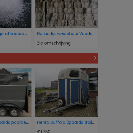
Wij verkopen geraffineerde witte bietsuiker Icumsa
Natuurlijk weidehooi Voederkwaliteit
Zie omschrijving
Humbaur 15 paards paardentrailer
Henra Buffalo 2paards trailer
€1.750