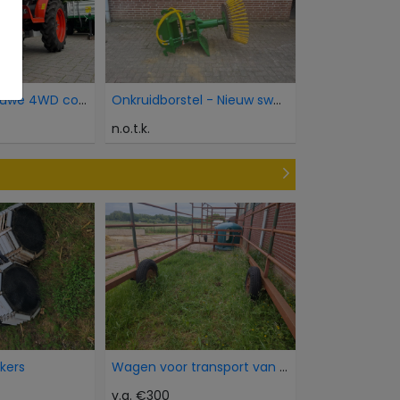
Kubota Als nieuwe 4WD compacttractor 21 pk minitra
Onkruidborstel - Nieuw sweeper brush
n.o.t.k.
okers
Wagen voor transport van dieren
v.a. €300