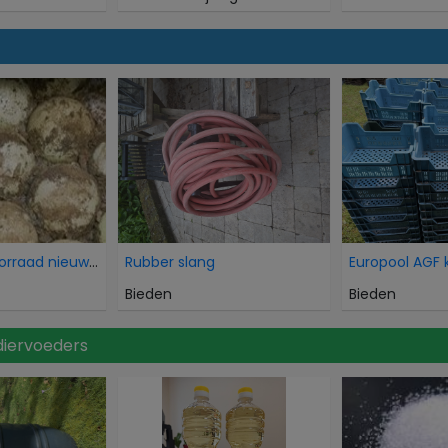
Overtollige voorraad nieuwe HDPE balansballen voor
Rubber slang
Europool AGF 
Bieden
Bieden
diervoeders