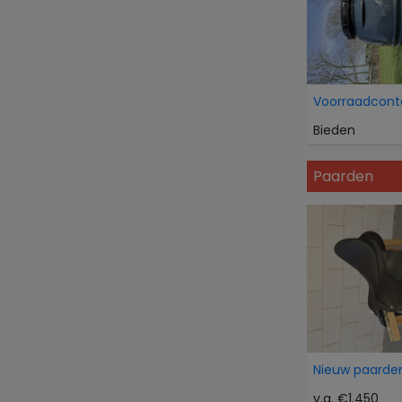
Voorraadcont
Bieden
Paarden
Nieuw paarden
v.a. €1.450