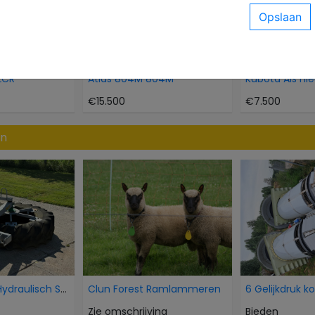
2CR
Atlas 804M 804M
€15.500
€7.500
en
AP Voorband Hydraulisch Schuif Kuilvoer voer aansc
Clun Forest Ramlammeren
6 Gelijkdruk k
Zie omschrijving
Bieden