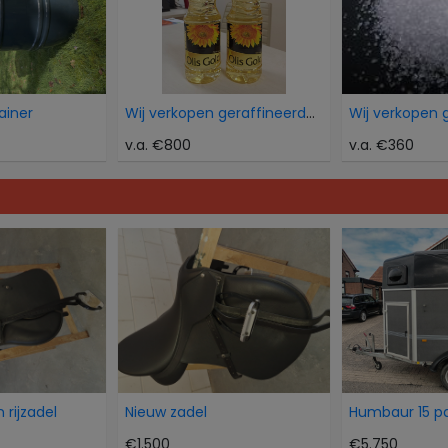
ainer
Wij verkopen geraffineerde zonnebloemolie
v.a. €800
v.a. €360
 rijzadel
Nieuw zadel
€1.500
€5.750