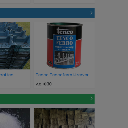
kratten
Tenco Tencoferro IJzerverf Aluminium
v.a. €30