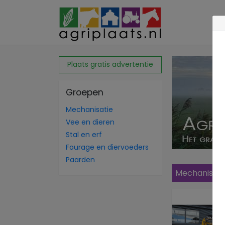
Plaats gratis advertentie
Groepen
Mechanisatie
Vee en dieren
Stal en erf
Fourage en diervoeders
Paarden
Mechanisati