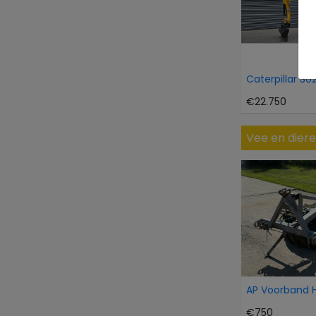
Caterpillar 30
€22.750
Vee en dier
€750