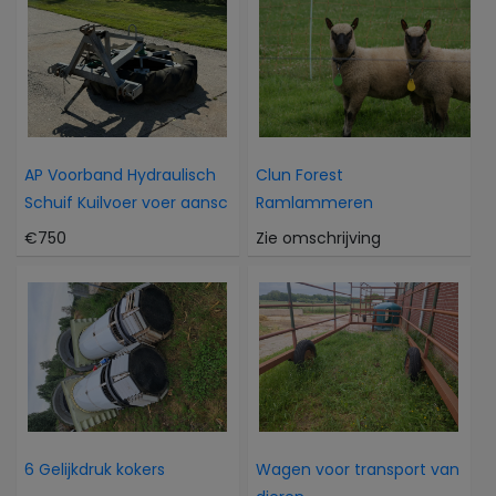
AP Voorband Hydraulisch
Clun Forest
Schuif Kuilvoer voer aansc
Ramlammeren
€750
Zie omschrijving
6 Gelijkdruk kokers
Wagen voor transport van