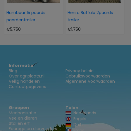
Humbaur 15 paards
Henra Buffalo 2paards
paardentrailer
trailer
€5.750
€1.750
Informatie
Blog
Privacy beleid
Over agriplaats.nl
Gebruiksvoorwaarden
Veilig handelen
Algemene Voorwaarden
Contactgegevens
Groepen
Talen
Mechanisatie
Nederlands
Vee en dieren
Engels
Stal en erf
Duits
Fourage en diervoeders
Frans