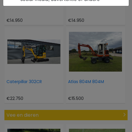
Hinowa Oil en steel 1466
Takeuchi TB 216
€14.950
€14.950
Caterpillar 302CR
Atlas 804M 804M
€22.750
€15.500
Vee en dieren