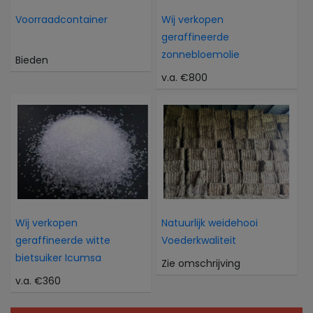
Voorraadcontainer
Wij verkopen
geraffineerde
zonnebloemolie
Bieden
v.a. €800
Wij verkopen
Natuurlijk weidehooi
geraffineerde witte
Voederkwaliteit
bietsuiker Icumsa
Zie omschrijving
v.a. €360