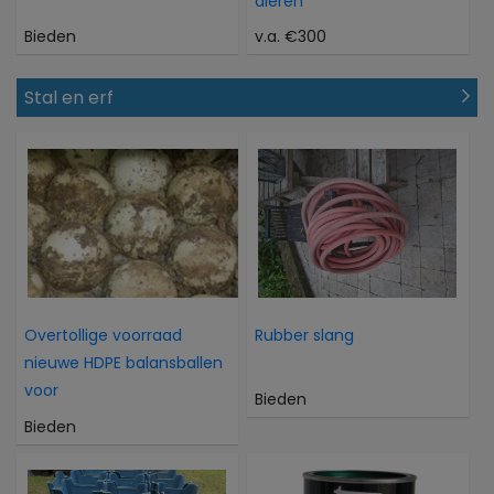
dieren
Bieden
v.a. €300
Stal en erf
Overtollige voorraad
Rubber slang
nieuwe HDPE balansballen
voor
Bieden
Bieden