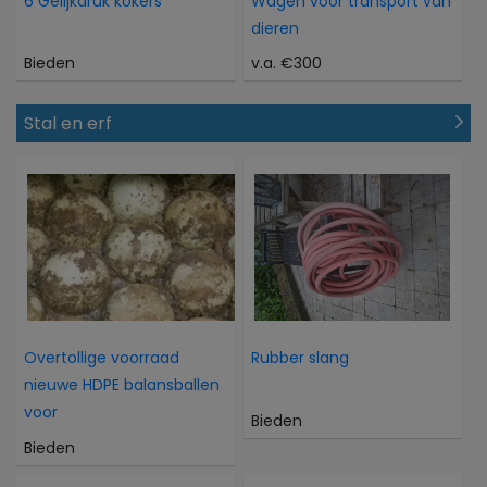
6 Gelijkdruk kokers
Wagen voor transport van
dieren
Bieden
v.a. €300
Stal en erf
Overtollige voorraad
Rubber slang
nieuwe HDPE balansballen
voor
Bieden
Bieden