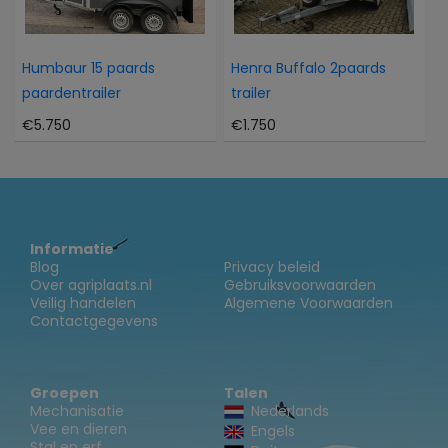
Humbaur 15 paards
Henra Buffalo 2paards
paardentrailer
trailer
€5.750
€1.750
Informatie
Blog
Privacy beleid
Over agriplaats.nl
Gebruiksvoorwaarden
Veilig handelen
Algemene Voorwaarden
Contactgegevens
Groepen
Talen
Mechanisatie
Nederlands
Vee en dieren
Engels
Stal en erf