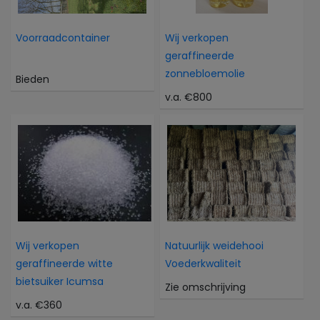
Voorraadcontainer
Wij verkopen
geraffineerde
zonnebloemolie
Bieden
v.a. €800
Wij verkopen
Natuurlijk weidehooi
geraffineerde witte
Voederkwaliteit
bietsuiker Icumsa
Zie omschrijving
v.a. €360