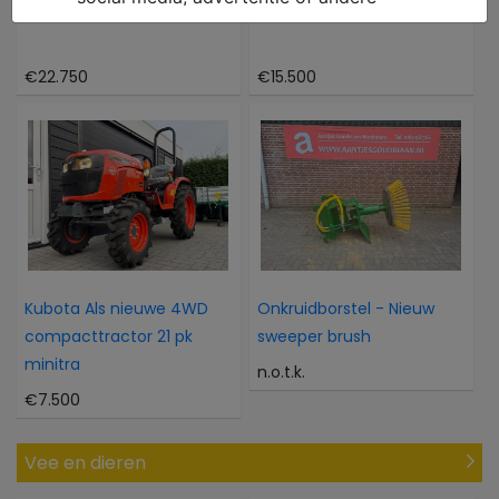
Caterpillar 302CR
Atlas 804M 804M
€22.750
€15.500
Kubota Als nieuwe 4WD
Onkruidborstel - Nieuw
compacttractor 21 pk
sweeper brush
minitra
n.o.t.k.
€7.500
Vee en dieren