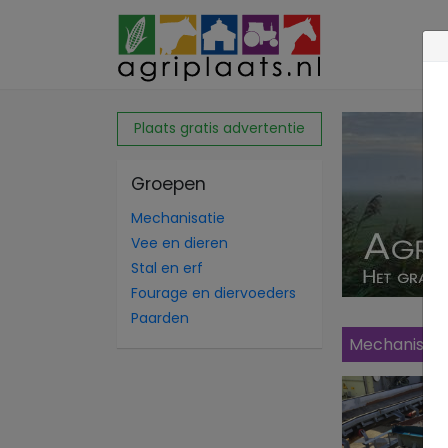
Plaats gratis advertentie
Groepen
Mechanisatie
Vee en dieren
Stal en erf
Fourage en diervoeders
Paarden
Mechanisati