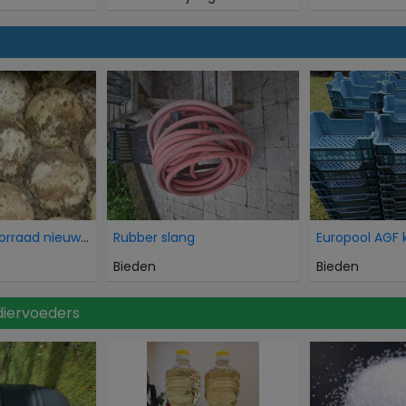
Overtollige voorraad nieuwe HDPE balansballen voor
Rubber slang
Europool AGF 
Bieden
Bieden
diervoeders