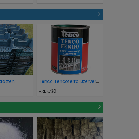
kratten
Tenco Tencoferro IJzerverf Aluminium
v.a. €30