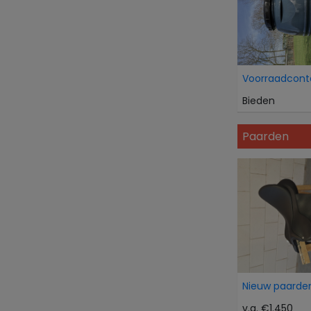
Voorraadcont
Bieden
Paarden
Nieuw paarden
v.a. €1.450