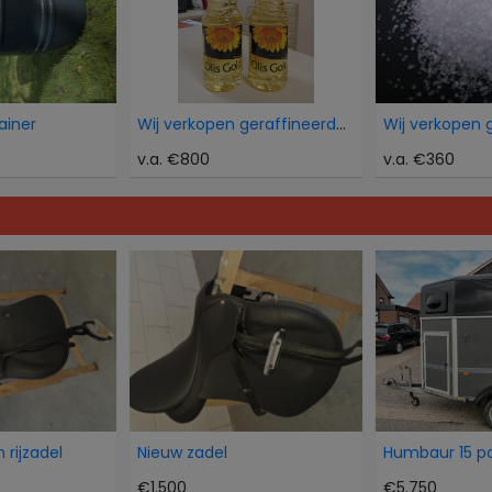
ainer
Wij verkopen geraffineerde zonnebloemolie
v.a. €800
v.a. €360
 rijzadel
Nieuw zadel
€1.500
€5.750