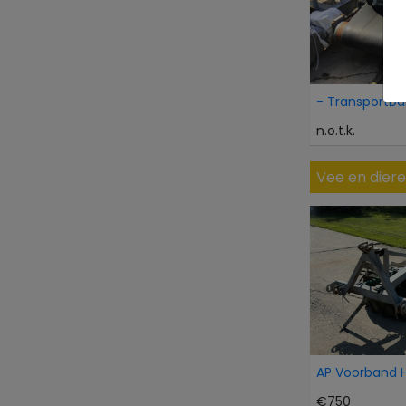
- Transportba
n.o.t.k.
Vee en dier
€750