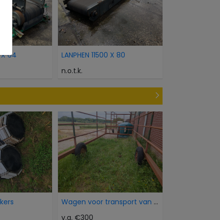
 X 64
LANPHEN 11500 X 80
n.o.t.k.
okers
Wagen voor transport van dieren
v.a. €300