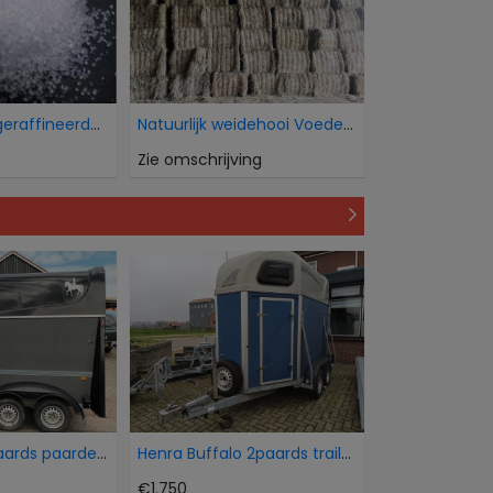
Wij verkopen geraffineerde witte bietsuiker Icumsa
Natuurlijk weidehooi Voederkwaliteit
Zie omschrijving
Humbaur 15 paards paardentrailer
Henra Buffalo 2paards trailer
€1.750