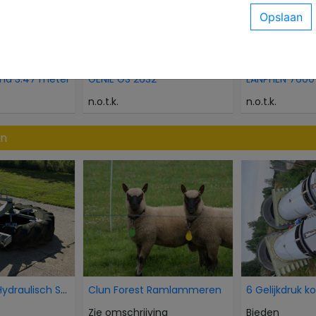
nd 3.47 meter
GENIE GS 2632
LANPHEN 7600
n.o.t.k.
n.o.t.k.
en
AP Voorband Hydraulisch Schuif Kuilvoer voer aansc
Clun Forest Ramlammeren
6 Gelijkdruk k
Zie omschrijving
Bieden