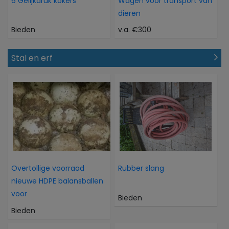
6 Gelijkdruk kokers
Wagen voor transport van
dieren
Bieden
v.a. €300
Stal en erf
Overtollige voorraad
Rubber slang
nieuwe HDPE balansballen
voor
Bieden
Bieden