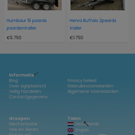
Humbaur 15 paards
Henra Buffalo 2paards
paardentrailer
trailer
€5.750
€1.750
Informatie
Blog
Privacy beleid
Over agriplaats.nl
Gebruiksvoorwaarden
Veilig handelen
Algemene Voorwaarden
Contactgegevens
Groepen
Talen
Mechanisatie
Nederlands
Vee en dieren
Engels
Stal en erf