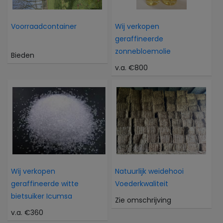
Voorraadcontainer
Wij verkopen
geraffineerde
zonnebloemolie
Bieden
v.a. €800
Wij verkopen
Natuurlijk weidehooi
geraffineerde witte
Voederkwaliteit
bietsuiker Icumsa
Zie omschrijving
v.a. €360