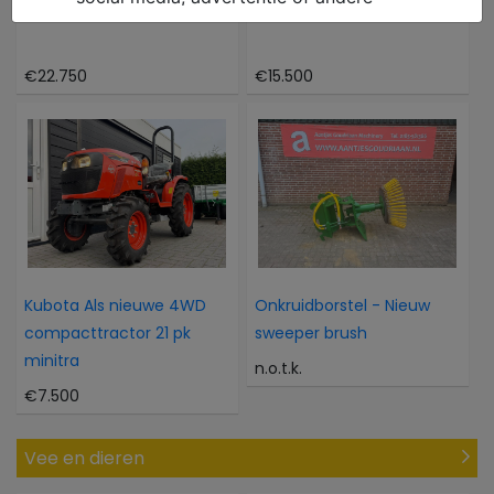
Caterpillar 302CR
Atlas 804M 804M
€22.750
€15.500
Kubota Als nieuwe 4WD
Onkruidborstel - Nieuw
compacttractor 21 pk
sweeper brush
minitra
n.o.t.k.
€7.500
Vee en dieren