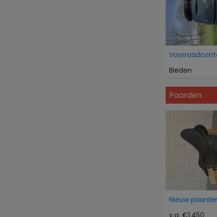
Voorraadcont
Bieden
Paarden
Nieuw paarden
v.a. €1.450