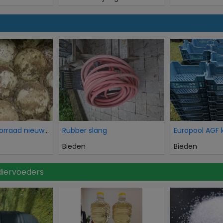
Overtollige voorraad nieuwe HDPE balansballen voor
Rubber slang
Europool AGF 
Bieden
Bieden
diervoeders