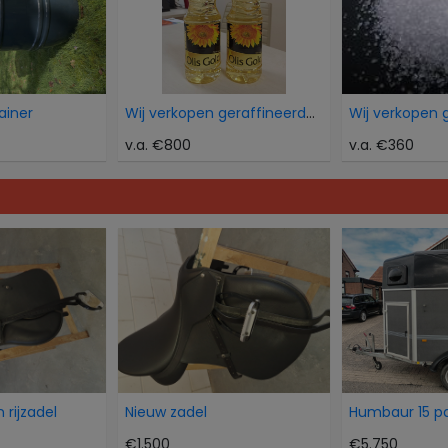
ainer
Wij verkopen geraffineerde zonnebloemolie
v.a. €800
v.a. €360
 rijzadel
Nieuw zadel
€1.500
€5.750