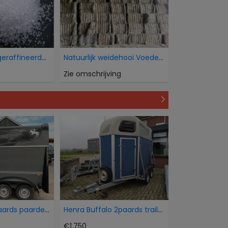
Wij verkopen geraffineerde witte bietsuiker Icumsa
Natuurlijk weidehooi Voederkwaliteit
Zie omschrijving
Humbaur 15 paards paardentrailer
Henra Buffalo 2paards trailer
€1.750