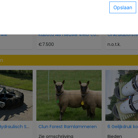
04M
Kubota Als nieuwe 4WD compacttractor 21 pk minitra
€7.500
n.o.t.k.
en
AP Voorband Hydraulisch Schuif Kuilvoer voer aansc
Clun Forest Ramlammeren
6 Gelijkdruk k
Zie omschrijving
Bieden