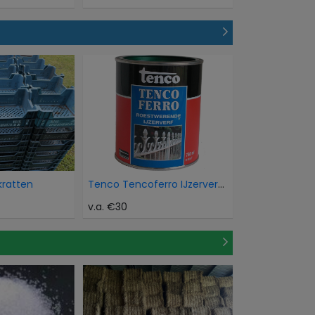
kratten
Tenco Tencoferro IJzerverf Aluminium
v.a. €30