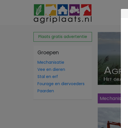
Plaats gratis advertentie
Groepen
Mechanisatie
Vee en dieren
Stal en erf
Fourage en diervoeders
Paarden
Mechanisati