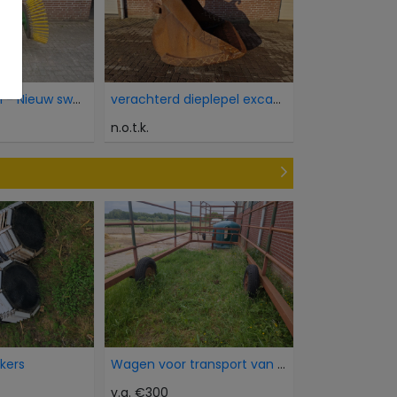
Onkruidborstel - Nieuw sweeper brush
verachterd dieplepel excavator bucket
n.o.t.k.
okers
Wagen voor transport van dieren
v.a. €300