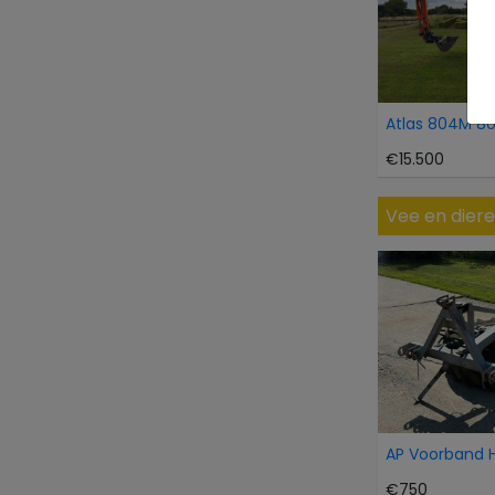
Atlas 804M 8
€15.500
Vee en dier
€750