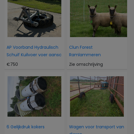
AP Voorband Hydraulisch
Clun Forest
Schuif Kuilvoer voer aansc
Ramlammeren
€750
Zie omschrijving
6 Gelijkdruk kokers
Wagen voor transport van