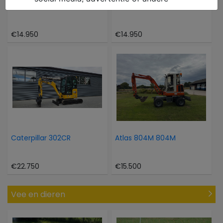
Hinowa Oil en steel 1466
Takeuchi TB 216
€14.950
€14.950
Caterpillar 302CR
Atlas 804M 804M
€22.750
€15.500
Vee en dieren