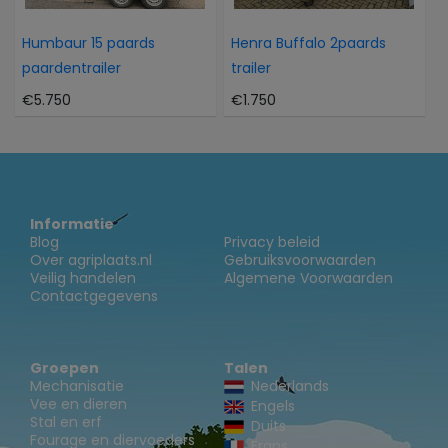
Humbaur 15 paards
Henra Buffalo 2paards
paardentrailer
trailer
€5.750
€1.750
Informatie
Blog
Privacy beleid
Over agriplaats.nl
Gebruiksvoorwaarden
Veilig handelen
Algemene Voorwaarden
Contactgegevens
Groepen
Talen
Mechanisatie
Nederlands
Vee en dieren
Engels
Stal en erf
Duits
Fourage en diervoeders
Frans