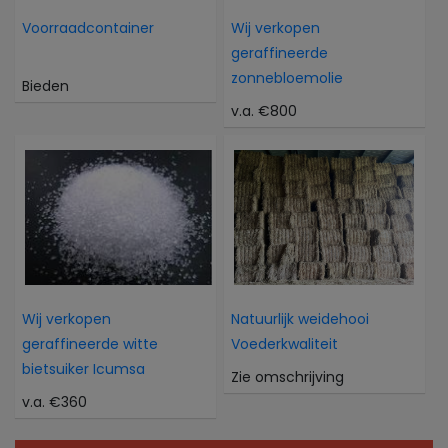
Voorraadcontainer
Wij verkopen
geraffineerde
zonnebloemolie
Bieden
v.a. €800
Wij verkopen
Natuurlijk weidehooi
geraffineerde witte
Voederkwaliteit
bietsuiker Icumsa
Zie omschrijving
v.a. €360