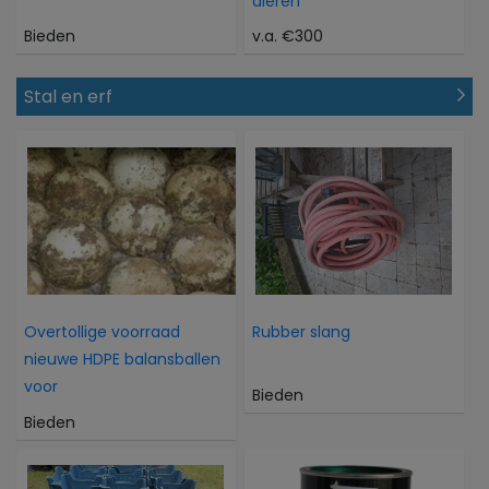
dieren
Bieden
v.a. €300
Stal en erf
Overtollige voorraad
Rubber slang
nieuwe HDPE balansballen
voor
Bieden
Bieden