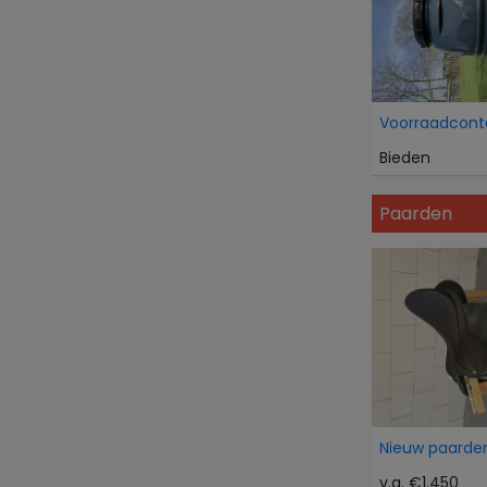
Voorraadcont
Bieden
Paarden
Nieuw paarden
v.a. €1.450