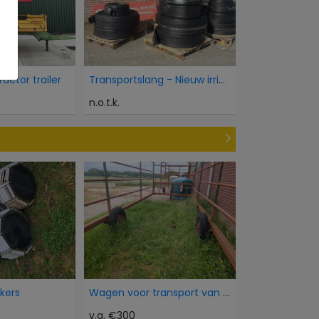
ractor trailer
Transportslang - Nieuw irrigation hose
n.o.t.k.
okers
Wagen voor transport van dieren
v.a. €300