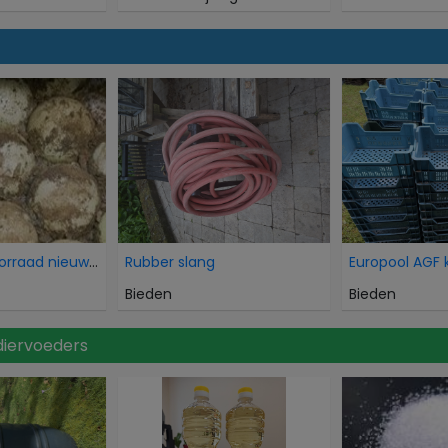
Overtollige voorraad nieuwe HDPE balansballen voor
Rubber slang
Europool AGF 
Bieden
Bieden
diervoeders