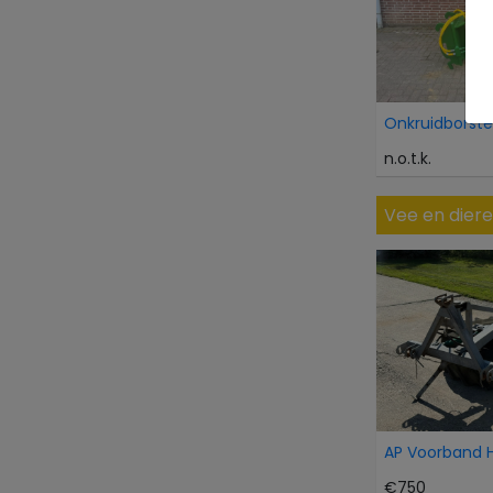
n.o.t.k.
Vee en dier
€750