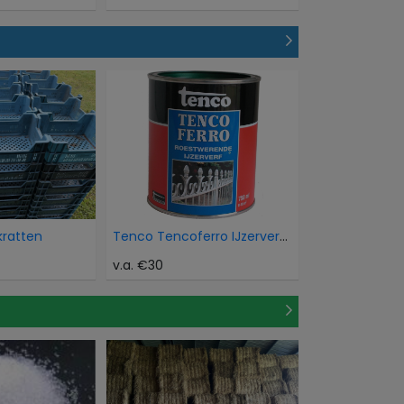
kratten
Tenco Tencoferro IJzerverf Aluminium
v.a. €30