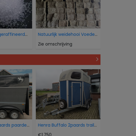
Wij verkopen geraffineerde witte bietsuiker Icumsa
Natuurlijk weidehooi Voederkwaliteit
Zie omschrijving
Humbaur 15 paards paardentrailer
Henra Buffalo 2paards trailer
€1.750