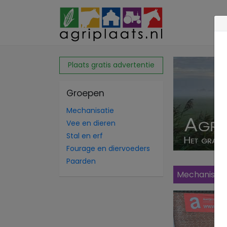
Plaats gratis advertentie
Groepen
Mechanisatie
Vee en dieren
Stal en erf
Fourage en diervoeders
Paarden
Mechanisati