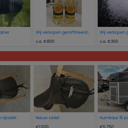
ainer
Wij verkopen geraffineerde zonnebloemolie
v.a. €800
v.a. €360
 rijzadel
Nieuw zadel
€1.500
€5.750