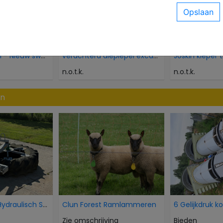
Onkruidborstel - Nieuw sweeper brush
verachterd dieplepel excavator bucket
Joskin kieper t
n.o.t.k.
n.o.t.k.
en
AP Voorband Hydraulisch Schuif Kuilvoer voer aansc
Clun Forest Ramlammeren
6 Gelijkdruk k
Zie omschrijving
Bieden