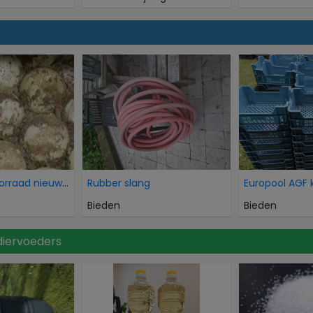
Overtollige voorraad nieuwe HDPE balansballen voor
Rubber slang
Europool AGF 
Bieden
Bieden
diervoeders