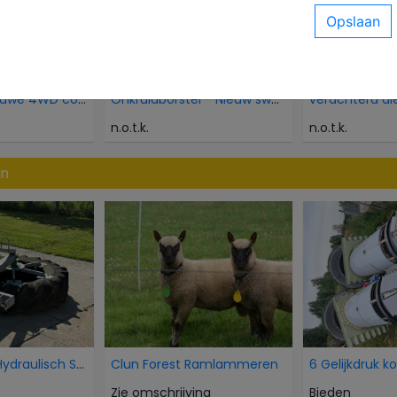
Kubota Als nieuwe 4WD compacttractor 21 pk minitra
Onkruidborstel - Nieuw sweeper brush
n.o.t.k.
n.o.t.k.
en
AP Voorband Hydraulisch Schuif Kuilvoer voer aansc
Clun Forest Ramlammeren
6 Gelijkdruk k
Zie omschrijving
Bieden