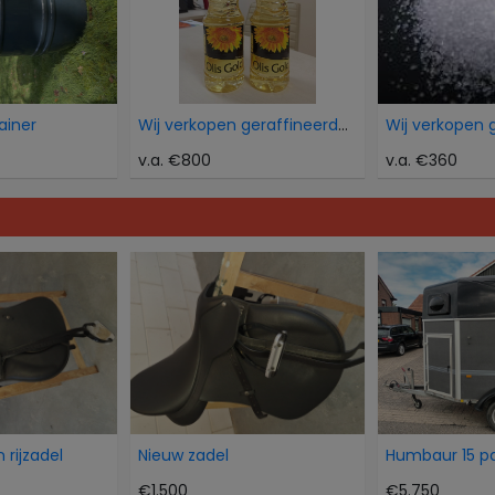
ainer
Wij verkopen geraffineerde zonnebloemolie
v.a. €800
v.a. €360
 rijzadel
Nieuw zadel
€1.500
€5.750