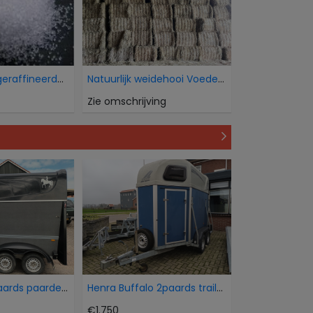
Wij verkopen geraffineerde witte bietsuiker Icumsa
Natuurlijk weidehooi Voederkwaliteit
Zie omschrijving
Humbaur 15 paards paardentrailer
Henra Buffalo 2paards trailer
€1.750