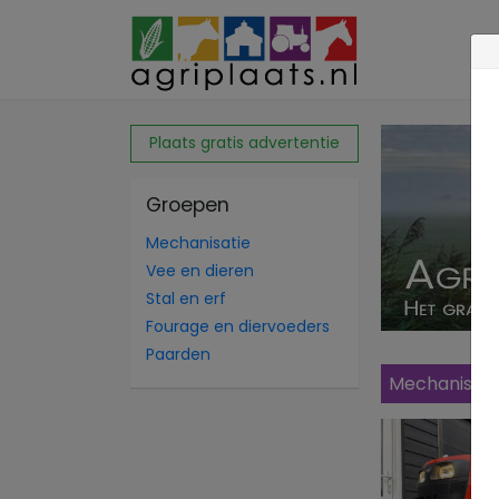
Plaats gratis advertentie
Groepen
Mechanisatie
Vee en dieren
Stal en erf
Fourage en diervoeders
Paarden
Mechanisati