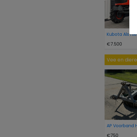
€7.500
Vee en dier
€750