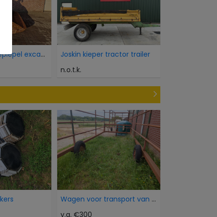
verachterd dieplepel excavator bucket
Joskin kieper tractor trailer
n.o.t.k.
okers
Wagen voor transport van dieren
v.a. €300