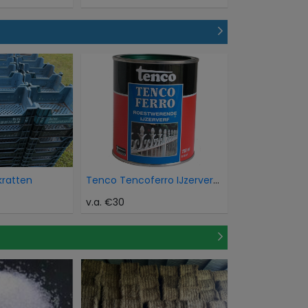
kratten
Tenco Tencoferro IJzerverf Aluminium
v.a. €30