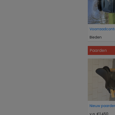
Voorraadcont
Bieden
Paarden
Nieuw paarden
v.a. €1.450