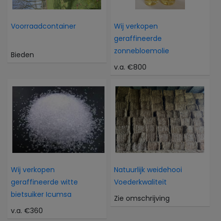
Voorraadcontainer
Wij verkopen
geraffineerde
zonnebloemolie
Bieden
v.a. €800
Wij verkopen
Natuurlijk weidehooi
geraffineerde witte
Voederkwaliteit
bietsuiker Icumsa
Zie omschrijving
v.a. €360