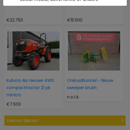
Caterpillar 302CR
Atlas 804M 804M
€22.750
€15.500
Kubota Als nieuwe 4WD
Onkruidborstel - Nieuw
compacttractor 21 pk
sweeper brush
minitra
n.o.t.k.
€7.500
Vee en dieren