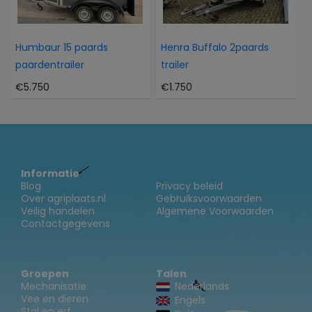
Humbaur 15 paards
Henra Buffalo 2paards
paardentrailer
trailer
€5.750
€1.750
Informatie
Blog
Privacy beleid
Over agriplaats.nl
Gebruiksvoorwaarden
Veilig handelen
Algemene Voorwaarden
Contactgegevens
Groepen
Talen
Mechanisatie
Nederlands
Vee en dieren
Engels
Stal en erf