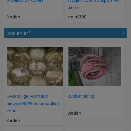
6 Gelijkdruk kokers
Wagen voor transport van
dieren
Bieden
v.a. €300
Stal en erf
Overtollige voorraad
Rubber slang
nieuwe HDPE balansballen
voor
Bieden
Bieden