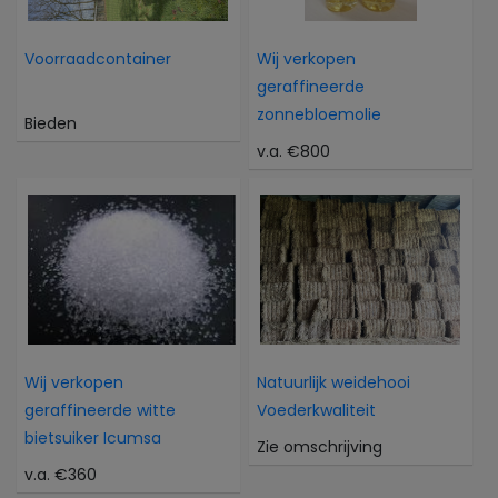
Voorraadcontainer
Wij verkopen
geraffineerde
zonnebloemolie
Bieden
v.a. €800
Wij verkopen
Natuurlijk weidehooi
geraffineerde witte
Voederkwaliteit
bietsuiker Icumsa
Zie omschrijving
v.a. €360