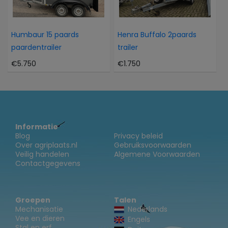
Humbaur 15 paards
Henra Buffalo 2paards
paardentrailer
trailer
€5.750
€1.750
Informatie
Blog
Privacy beleid
Over agriplaats.nl
Gebruiksvoorwaarden
Veilig handelen
Algemene Voorwaarden
Contactgegevens
Groepen
Talen
Mechanisatie
Nederlands
Vee en dieren
Engels
Stal en erf