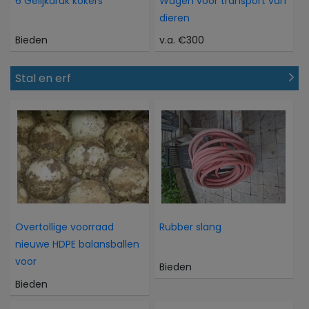
6 Gelijkdruk kokers
Wagen voor transport van
dieren
Bieden
v.a. €300
Stal en erf
Overtollige voorraad
Rubber slang
nieuwe HDPE balansballen
voor
Bieden
Bieden