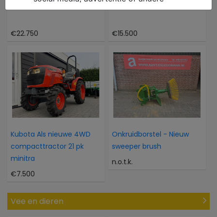
Caterpillar 302CR
Atlas 804M 804M
€22.750
€15.500
Kubota Als nieuwe 4WD
Onkruidborstel - Nieuw
compacttractor 21 pk
sweeper brush
minitra
n.o.t.k.
€7.500
Vee en dieren