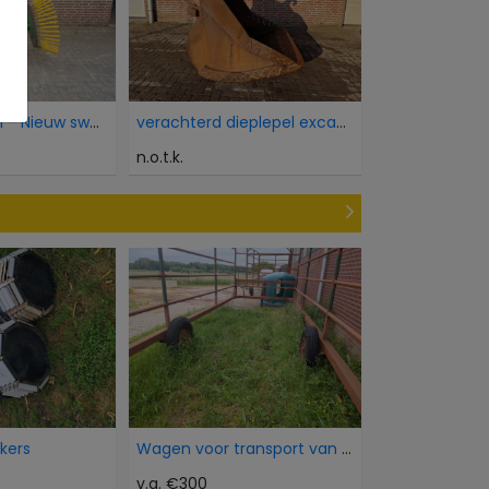
Onkruidborstel - Nieuw sweeper brush
verachterd dieplepel excavator bucket
n.o.t.k.
okers
Wagen voor transport van dieren
v.a. €300