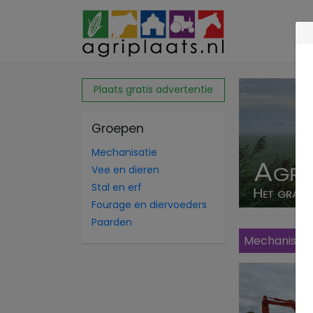
Plaats gratis advertentie
Groepen
Mechanisatie
Vee en dieren
Stal en erf
Fourage en diervoeders
Paarden
Mechanisati