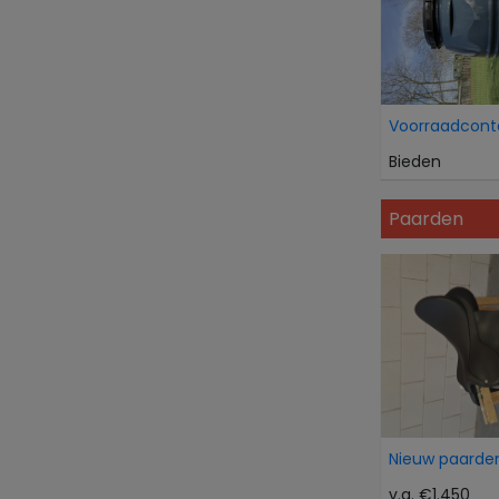
Voorraadcont
Bieden
Paarden
Nieuw paarden
v.a. €1.450