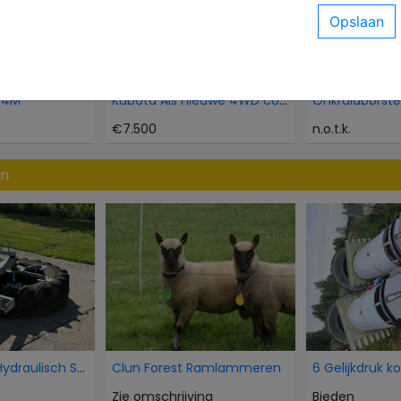
04M
Kubota Als nieuwe 4WD compacttractor 21 pk minitra
€7.500
n.o.t.k.
en
AP Voorband Hydraulisch Schuif Kuilvoer voer aansc
Clun Forest Ramlammeren
6 Gelijkdruk k
Zie omschrijving
Bieden