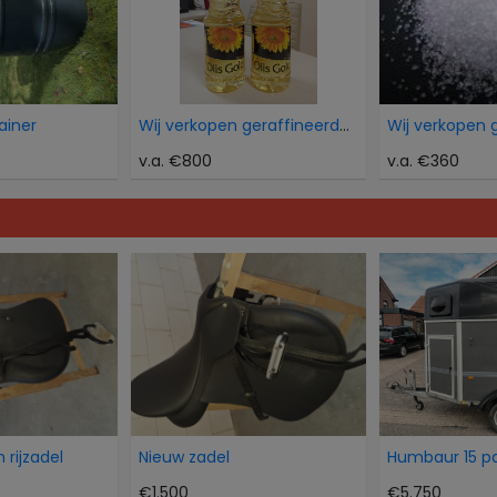
ainer
Wij verkopen geraffineerde zonnebloemolie
v.a. €800
v.a. €360
 rijzadel
Nieuw zadel
€1.500
€5.750