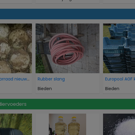
Overtollige voorraad nieuwe HDPE balansballen voor
Rubber slang
Europool AGF 
Bieden
Bieden
diervoeders