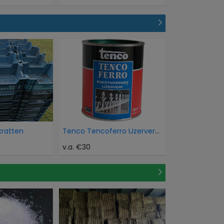
kratten
Tenco Tencoferro IJzerverf Aluminium
v.a. €30