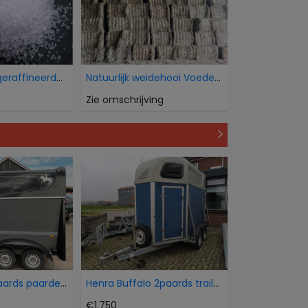
Wij verkopen geraffineerde witte bietsuiker Icumsa
Natuurlijk weidehooi Voederkwaliteit
Zie omschrijving
Humbaur 15 paards paardentrailer
Henra Buffalo 2paards trailer
€1.750