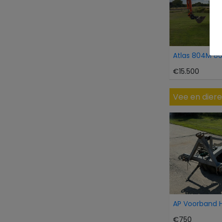
Atlas 804M 8
€15.500
Vee en dier
€750