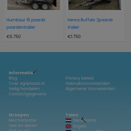
Humbaur 15 paards
Henra Buffalo 2paards
paardentrailer
trailer
€5.750
€1.750
Informatie
Blog
Privacy beleid
Over agriplaats.nl
Gebruiksvoorwaarden
Veilig handelen
Algemene Voorwaarden
Contactgegevens
Groepen
Talen
Mechanisatie
Nederlands
Vee en dieren
Engels
Stal en erf