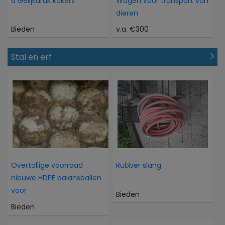
6 Gelijkdruk kokers
Wagen voor transport van
dieren
Bieden
v.a. €300
Stal en erf
Overtollige voorraad
Rubber slang
nieuwe HDPE balansballen
voor
Bieden
Bieden