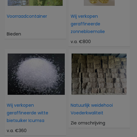
Voorraadcontainer
Wij verkopen
geraffineerde
zonnebloemolie
Bieden
v.a. €800
Wij verkopen
Natuurlijk weidehooi
geraffineerde witte
Voederkwaliteit
bietsuiker Icumsa
Zie omschrijving
v.a. €360