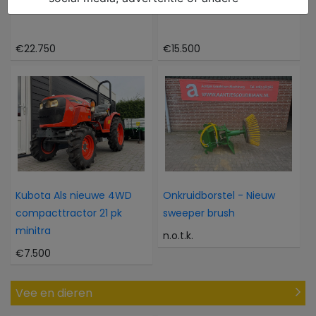
Caterpillar 302CR
Atlas 804M 804M
€22.750
€15.500
Kubota Als nieuwe 4WD
Onkruidborstel - Nieuw
compacttractor 21 pk
sweeper brush
minitra
n.o.t.k.
€7.500
Vee en dieren