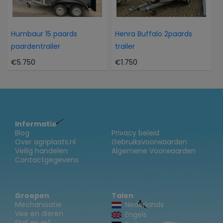
Humbaur 15 paards
Henra Buffalo 2paards
paardentrailer
trailer
€5.750
€1.750
Informatie
Blog
Privacy beleid
Over agriplaats.nl
Gebruiksvoorwaarden
Veilig handelen
Algemene Voorwaarden
Contactgegevens
Groepen
Talen
Mechanisatie
Nederlands
Vee en dieren
Engels
Stal en erf