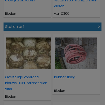
6 Gelijkdruk kokers
Wagen voor transport van
dieren
Bieden
v.a. €300
Stal en erf
Overtollige voorraad
Rubber slang
nieuwe HDPE balansballen
voor
Bieden
Bieden