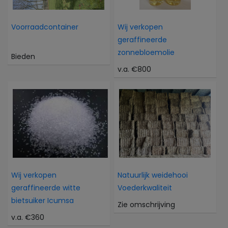
Voorraadcontainer
Wij verkopen
geraffineerde
zonnebloemolie
Bieden
v.a. €800
Wij verkopen
Natuurlijk weidehooi
geraffineerde witte
Voederkwaliteit
bietsuiker Icumsa
Zie omschrijving
v.a. €360