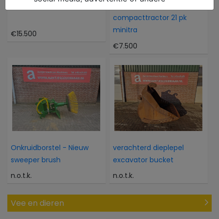
Atlas 804M 804M
Kubota Als nieuwe 4WD
compacttractor 21 pk
minitra
€15.500
€7.500
Onkruidborstel - Nieuw
verachterd dieplepel
sweeper brush
excavator bucket
n.o.t.k.
n.o.t.k.
Vee en dieren