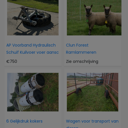
AP Voorband Hydraulisch
Clun Forest
Schuif Kuilvoer voer aansc
Ramlammeren
€750
Zie omschrijving
6 Gelijkdruk kokers
Wagen voor transport van