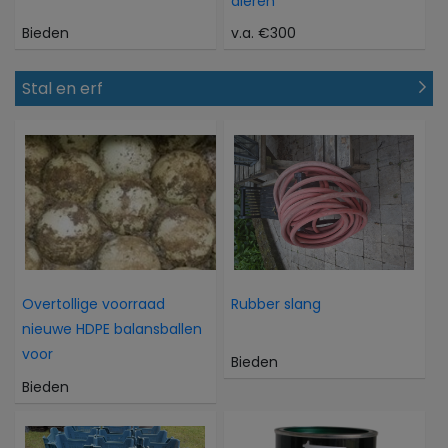
dieren
Bieden
v.a. €300
Stal en erf
Overtollige voorraad
Rubber slang
nieuwe HDPE balansballen
voor
Bieden
Bieden