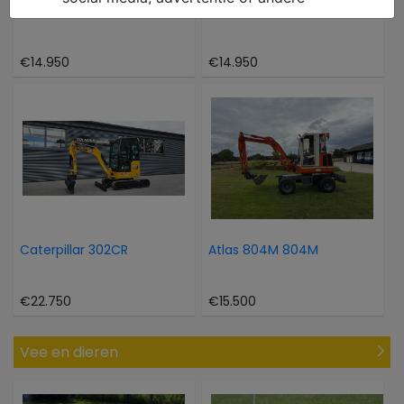
Hinowa Oil en steel 1466
Takeuchi TB 216
€14.950
€14.950
Caterpillar 302CR
Atlas 804M 804M
€22.750
€15.500
Vee en dieren