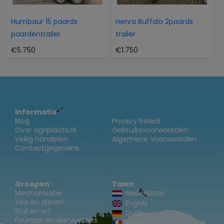
Humbaur 15 paards
Henra Buffalo 2paards
paardentrailer
trailer
€5.750
€1.750
Informatie
Blog
Privacy beleid
Over agriplaats.nl
Gebruiksvoorwaarden
Veilig handelen
Algemene Voorwaarden
Contactgegevens
Groepen
Talen
Mechanisatie
Nederlands
Vee en dieren
Engels
Stal en erf
Duits
Fourage en diervoeders
Frans