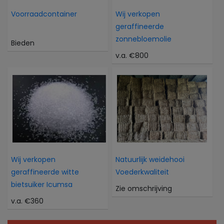
Voorraadcontainer
Wij verkopen
geraffineerde
zonnebloemolie
Bieden
v.a. €800
Wij verkopen
Natuurlijk weidehooi
geraffineerde witte
Voederkwaliteit
bietsuiker Icumsa
Zie omschrijving
v.a. €360