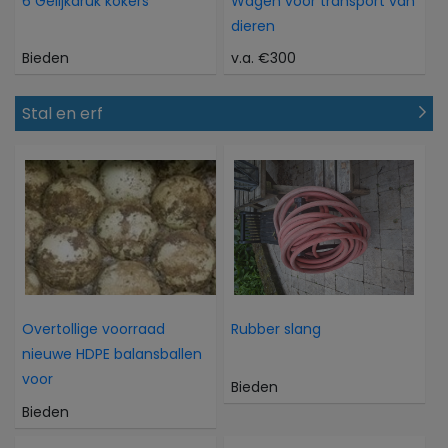
6 Gelijkdruk kokers
Wagen voor transport van
dieren
Bieden
v.a. €300
Stal en erf
Overtollige voorraad
Rubber slang
nieuwe HDPE balansballen
voor
Bieden
Bieden