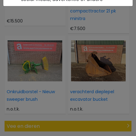
Atlas 804M 804M
Kubota Als nieuwe 4WD
compacttractor 21 pk
minitra
€15.500
€7.500
Onkruidborstel - Nieuw
verachterd dieplepel
sweeper brush
excavator bucket
n.o.t.k.
n.o.t.k.
Vee en dieren