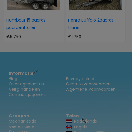
Humbaur 15 paards
Henra Buffalo 2paards
paardentrailer
trailer
€5.750
€1.750
Informatie
Blog
Privacy beleid
Over agriplaats.nl
Gebruiksvoorwaarden
Veilig handelen
Algemene Voorwaarden
Contactgegevens
Groepen
Talen
Mechanisatie
Nederlands
Vee en dieren
Engels
Stal en erf