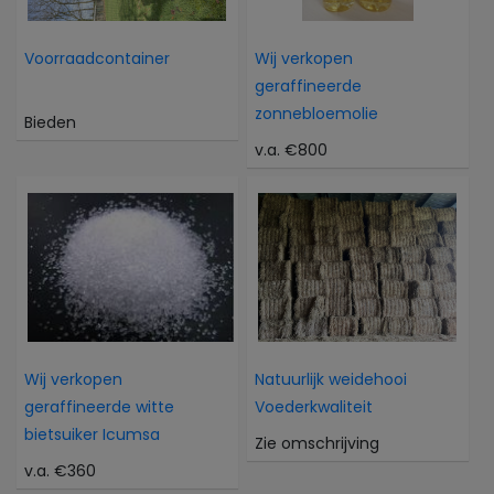
Voorraadcontainer
Wij verkopen
geraffineerde
zonnebloemolie
Bieden
v.a. €800
Wij verkopen
Natuurlijk weidehooi
geraffineerde witte
Voederkwaliteit
bietsuiker Icumsa
Zie omschrijving
v.a. €360