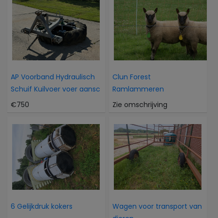
AP Voorband Hydraulisch
Clun Forest
Schuif Kuilvoer voer aansc
Ramlammeren
€750
Zie omschrijving
6 Gelijkdruk kokers
Wagen voor transport van