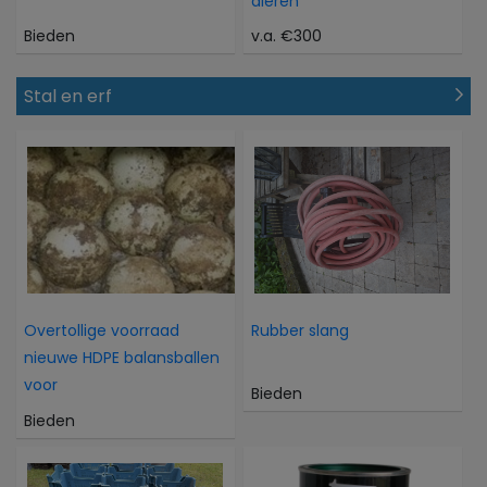
dieren
Bieden
v.a. €300
Stal en erf
Overtollige voorraad
Rubber slang
nieuwe HDPE balansballen
voor
Bieden
Bieden