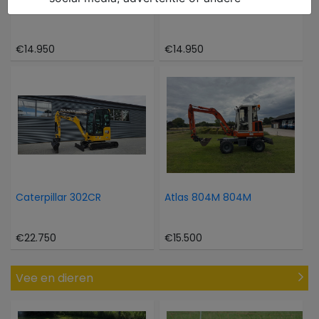
Hinowa Oil en steel 1466
Takeuchi TB 216
€14.950
€14.950
Caterpillar 302CR
Atlas 804M 804M
€22.750
€15.500
Vee en dieren