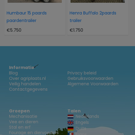
Humbaur 15 paards
Henra Buffalo 2paards
paardentrailer
trailer
€5.750
€1.750
Informatie
Blog
Privacy beleid
Over agriplaats.nl
Gebruiksvoorwaarden
Veilig handelen
Algemene Voorwaarden
Contactgegevens
Groepen
Talen
Mechanisatie
Nederlands
Vee en dieren
Engels
Stal en erf
Duits
Fourage en diervoeders
Frans