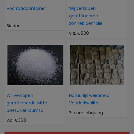
Voorraadcontainer
Wij verkopen
geraffineerde
zonnebloemolie
Bieden
v.a. €800
Wij verkopen
Natuurlijk weidehooi
geraffineerde witte
Voederkwaliteit
bietsuiker Icumsa
Zie omschrijving
v.a. €360