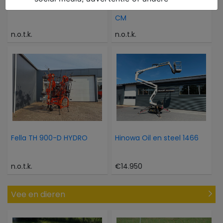
Vicon EXTRA 632T
Hekamp GRONDBAK 230
CM
n.o.t.k.
n.o.t.k.
Fella TH 900-D HYDRO
Hinowa Oil en steel 1466
n.o.t.k.
€14.950
Vee en dieren