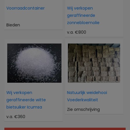
Voorraadcontainer
Wij verkopen
geraffineerde
zonnebloemolie
Bieden
v.a. €800
Wij verkopen
Natuurlijk weidehooi
geraffineerde witte
Voederkwaliteit
bietsuiker Icumsa
Zie omschrijving
v.a. €360