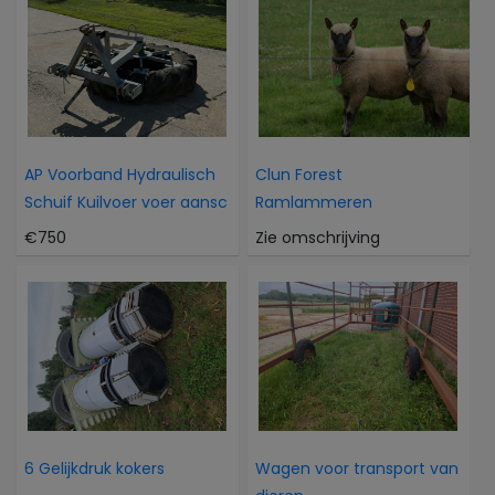
AP Voorband Hydraulisch
Clun Forest
Schuif Kuilvoer voer aansc
Ramlammeren
€750
Zie omschrijving
6 Gelijkdruk kokers
Wagen voor transport van