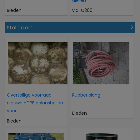
dieren
Bieden
v.a. €300
Stal en erf
Overtollige voorraad
Rubber slang
nieuwe HDPE balansballen
voor
Bieden
Bieden