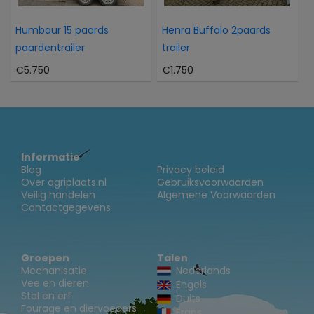
Humbaur 15 paards
Henra Buffalo 2paards
paardentrailer
trailer
€5.750
€1.750
Informatie
Blog
Privacy beleid
Over agriplaats.nl
Gebruiksvoorwaarden
Veilig handelen
Algemene Voorwaarden
Contactgegevens
Groepen
Talen
Mechanisatie
Nederlands
Vee en dieren
Engels
Stal en erf
Duits
Fourage en diervoeders
Frans