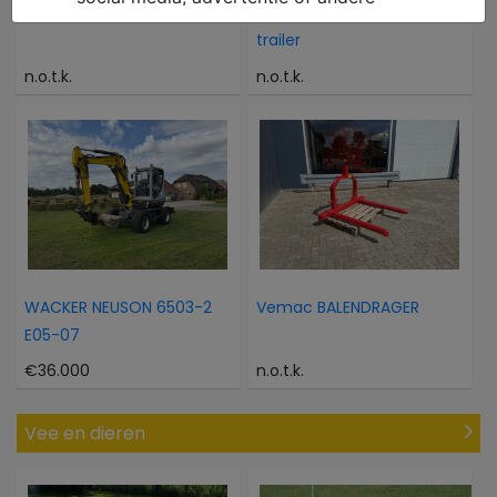
Wisselhaspel hose reel
Oprijwagen equipment
trailer
n.o.t.k.
n.o.t.k.
WACKER NEUSON 6503-2
Vemac BALENDRAGER
E05-07
€36.000
n.o.t.k.
Vee en dieren