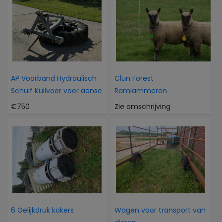
AP Voorband Hydraulisch
Clun Forest
Schuif Kuilvoer voer aansc
Ramlammeren
€750
Zie omschrijving
6 Gelijkdruk kokers
Wagen voor transport van