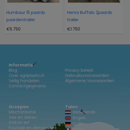
Humbaur 15 paards
Henra Buffalo 2paards
paardentrailer
trailer
€5.750
€1.750
Informatie
Blog
Privacy beleid
Over agriplaats.nl
Gebruiksvoorwaarden
Veilig handelen
Algemene Voorwaarden
Contactgegevens
Groepen
Talen
Mechanisatie
Nederlands
Vee en dieren
Engels
Stal en erf
Duits
Fourage en diervoeders
Frans