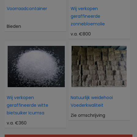
Voorraadcontainer
Wij verkopen
geraffineerde
zonnebloemolie
Bieden
v.a. €800
Wij verkopen
Natuurlijk weidehooi
geraffineerde witte
Voederkwaliteit
bietsuiker Icumsa
Zie omschrijving
v.a. €360