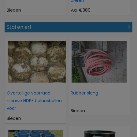
dieren
Bieden
v.a. €300
Stal en erf
Overtollige voorraad
Rubber slang
nieuwe HDPE balansballen
voor
Bieden
Bieden