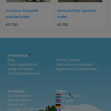
Humbaur 15 paards
Henra Buffalo 2paards
paardentrailer
trailer
€5.750
€1.750
Informatie
Blog
Privacy beleid
Over agriplaats.nl
Gebruiksvoorwaarden
Veilig handelen
Algemene Voorwaarden
Contactgegevens
Groepen
Talen
Mechanisatie
Nederlands
Vee en dieren
Engels
Stal en erf
Duits
Fourage en diervoeders
Frans