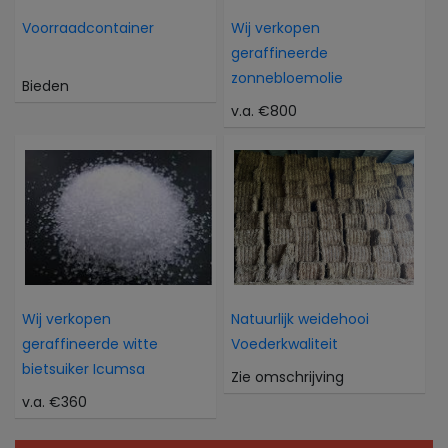
Voorraadcontainer
Wij verkopen
geraffineerde
zonnebloemolie
Bieden
v.a. €800
Wij verkopen
Natuurlijk weidehooi
geraffineerde witte
Voederkwaliteit
bietsuiker Icumsa
Zie omschrijving
v.a. €360