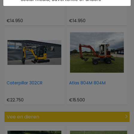
Hinowa Oil en steel 1466
Takeuchi TB 216
€14.950
€14.950
Caterpillar 302CR
Atlas 804M 804M
€22.750
€15.500
Vee en dieren