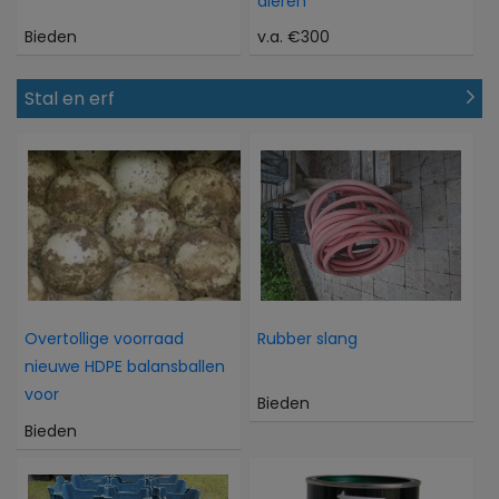
dieren
Bieden
v.a. €300
Stal en erf
Overtollige voorraad
Rubber slang
nieuwe HDPE balansballen
voor
Bieden
Bieden