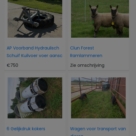
AP Voorband Hydraulisch
Clun Forest
Schuif Kuilvoer voer aansc
Ramlammeren
€750
Zie omschrijving
6 Gelijkdruk kokers
Wagen voor transport van