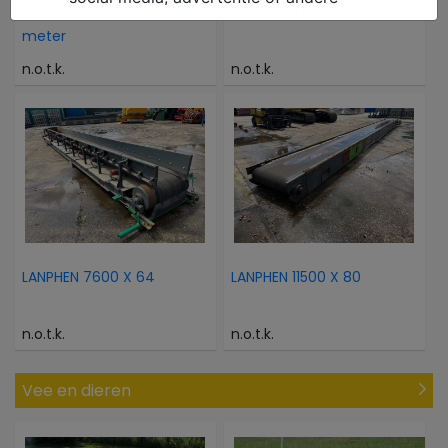
- Transportband 3.47
GENIE GS 2632
meter
n.o.t.k.
n.o.t.k.
LANPHEN 7600 X 64
LANPHEN 11500 X 80
n.o.t.k.
n.o.t.k.
Vee en dieren