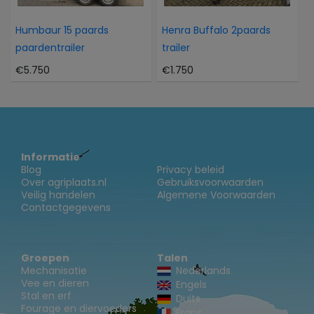
Humbaur 15 paards
Henra Buffalo 2paards
paardentrailer
trailer
€5.750
€1.750
Informatie
Blog
Privacy beleid
Over agriplaats.nl
Gebruiksvoorwaarden
Veilig handelen
Algemene Voorwaarden
Contactgegevens
Groepen
Talen
Mechanisatie
Nederlands
Vee en dieren
Engels
Stal en erf
Duits
Fourage en diervoeders
Frans