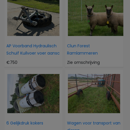
AP Voorband Hydraulisch
Clun Forest
Schuif Kuilvoer voer aansc
Ramlammeren
€750
Zie omschrijving
6 Gelijkdruk kokers
Wagen voor transport van