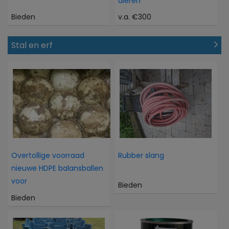
dieren
Bieden
v.a. €300
Stal en erf
Overtollige voorraad
Rubber slang
nieuwe HDPE balansballen
voor
Bieden
Bieden