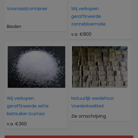
Voorraadcontainer
Wij verkopen
geraffineerde
zonnebloemolie
Bieden
v.a. €800
Wij verkopen
Natuurlijk weidehooi
geraffineerde witte
Voederkwaliteit
bietsuiker Icumsa
Zie omschrijving
v.a. €360