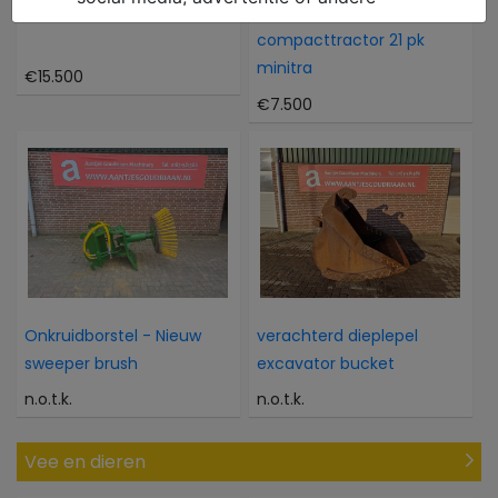
Atlas 804M 804M
Kubota Als nieuwe 4WD
compacttractor 21 pk
minitra
€15.500
€7.500
Onkruidborstel - Nieuw
verachterd dieplepel
sweeper brush
excavator bucket
n.o.t.k.
n.o.t.k.
Vee en dieren