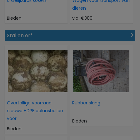
6 Gelijkdruk kokers
Wagen voor transport van
dieren
Bieden
v.a. €300
Stal en erf
Overtollige voorraad
Rubber slang
nieuwe HDPE balansballen
voor
Bieden
Bieden