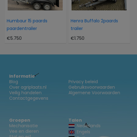
Humbaur 15 paards
Henra Buffalo 2paards
paardentrailer
trailer
€5.750
€1.750
Informatie
Blog
Privacy beleid
Over agriplaats.nl
Gebruiksvoorwaarden
Veilig handelen
Algemene Voorwaarden
Contactgegevens
Groepen
Talen
Mechanisatie
Nederlands
Vee en dieren
Engels
Stal en erf