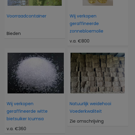
Voorraadcontainer
Wij verkopen
geraffineerde
zonnebloemolie
Bieden
v.a. €800
Wij verkopen
Natuurlijk weidehooi
geraffineerde witte
Voederkwaliteit
bietsuiker Icumsa
Zie omschrijving
v.a. €360