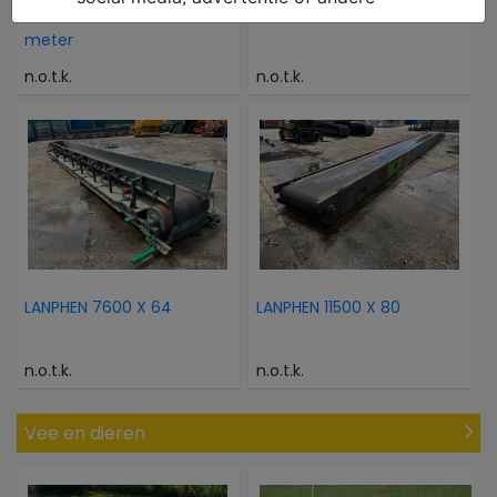
- Transportband 3.47
GENIE GS 2632
meter
n.o.t.k.
n.o.t.k.
LANPHEN 7600 X 64
LANPHEN 11500 X 80
n.o.t.k.
n.o.t.k.
Vee en dieren