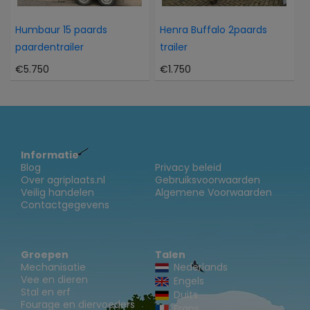
Humbaur 15 paards
Henra Buffalo 2paards
paardentrailer
trailer
€5.750
€1.750
Informatie
Blog
Privacy beleid
Over agriplaats.nl
Gebruiksvoorwaarden
Veilig handelen
Algemene Voorwaarden
Contactgegevens
Groepen
Talen
Mechanisatie
Nederlands
Vee en dieren
Engels
Stal en erf
Duits
Fourage en diervoeders
Frans