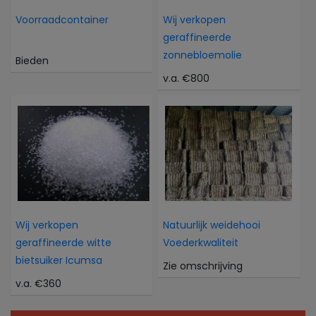
Voorraadcontainer
Wij verkopen
geraffineerde
zonnebloemolie
Bieden
v.a. €800
Wij verkopen
Natuurlijk weidehooi
geraffineerde witte
Voederkwaliteit
bietsuiker Icumsa
Zie omschrijving
v.a. €360