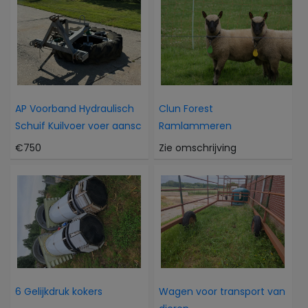
AP Voorband Hydraulisch
Clun Forest
Schuif Kuilvoer voer aansc
Ramlammeren
€750
Zie omschrijving
6 Gelijkdruk kokers
Wagen voor transport van