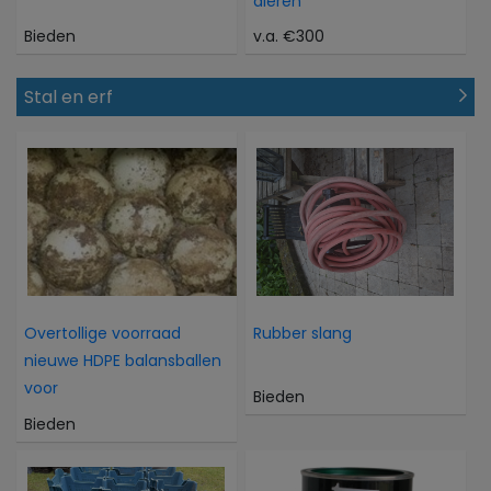
dieren
Bieden
v.a. €300
Stal en erf
Overtollige voorraad
Rubber slang
nieuwe HDPE balansballen
voor
Bieden
Bieden