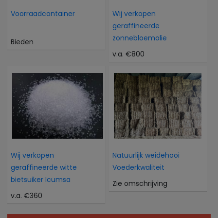
Voorraadcontainer
Wij verkopen
geraffineerde
zonnebloemolie
Bieden
v.a. €800
Wij verkopen
Natuurlijk weidehooi
geraffineerde witte
Voederkwaliteit
bietsuiker Icumsa
Zie omschrijving
v.a. €360