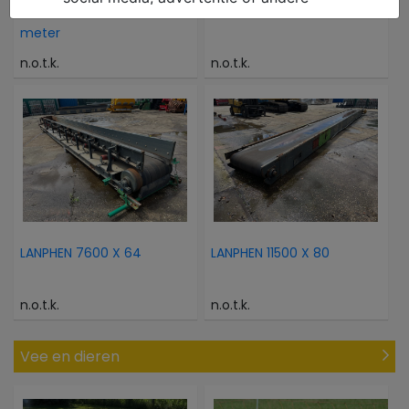
- Transportband 3.47
GENIE GS 2632
meter
n.o.t.k.
n.o.t.k.
LANPHEN 7600 X 64
LANPHEN 11500 X 80
n.o.t.k.
n.o.t.k.
Vee en dieren