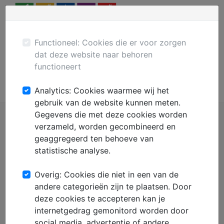
Menu
Plaats gratis advertentie
Mechanisatie