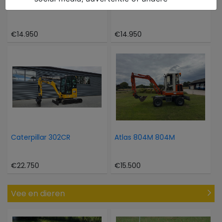
Hinowa Oil en steel 1466
Takeuchi TB 216
€14.950
€14.950
Caterpillar 302CR
Atlas 804M 804M
€22.750
€15.500
Vee en dieren