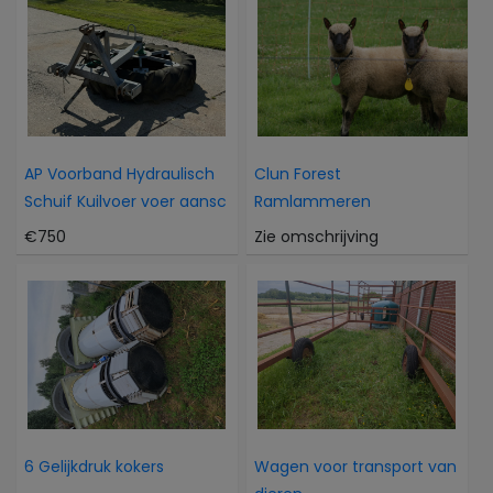
AP Voorband Hydraulisch
Clun Forest
Schuif Kuilvoer voer aansc
Ramlammeren
€750
Zie omschrijving
6 Gelijkdruk kokers
Wagen voor transport van