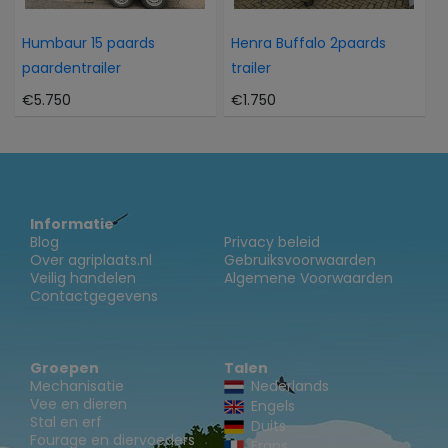
Humbaur 15 paards
Henra Buffalo 2paards
paardentrailer
trailer
€5.750
€1.750
Informatie
Blog
Privacy beleid
Over agriplaats.nl
Gebruiksvoorwaarden
Veilig handelen
Algemene Voorwaarden
Contactgegevens
Groepen
Talen
Mechanisatie
Nederlands
Vee en dieren
Engels
Stal en erf
Duits
Fourage en diervoeders
Frans