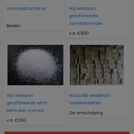
Voorraadcontainer
Wij verkopen
geraffineerde
zonnebloemolie
Bieden
v.a. €800
Wij verkopen
Natuurlijk weidehooi
geraffineerde witte
Voederkwaliteit
bietsuiker Icumsa
Zie omschrijving
v.a. €360