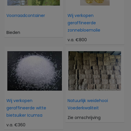
Voorraadcontainer
Wij verkopen
geraffineerde
zonnebloemolie
Bieden
v.a. €800
Wij verkopen
Natuurlijk weidehooi
geraffineerde witte
Voederkwaliteit
bietsuiker Icumsa
Zie omschrijving
v.a. €360