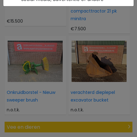
Atlas 804M 804M
Kubota Als nieuwe 4WD
compacttractor 21 pk
minitra
€15.500
€7.500
Onkruidborstel - Nieuw
verachterd dieplepel
sweeper brush
excavator bucket
n.o.t.k.
n.o.t.k.
Vee en dieren