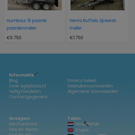
Humbaur 15 paards
Henra Buffalo 2paards
paardentrailer
trailer
€5.750
€1.750
Informatie
Blog
Privacy beleid
Over agriplaats.nl
Gebruiksvoorwaarden
Veilig handelen
Algemene Voorwaarden
Contactgegevens
Groepen
Talen
Mechanisatie
Nederlands
Vee en dieren
Engels
Stal en erf