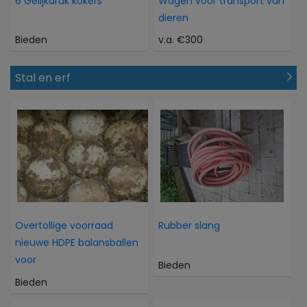
6 Gelijkdruk kokers
Wagen voor transport van
dieren
Bieden
v.a. €300
Stal en erf
Overtollige voorraad
Rubber slang
nieuwe HDPE balansballen
voor
Bieden
Bieden