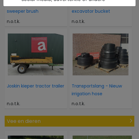
Onkruidborstel - Nieuw
verachterd dieplepel
sweeper brush
excavator bucket
n.o.t.k.
n.o.t.k.
Joskin kieper tractor trailer
Transportslang - Nieuw
irrigation hose
n.o.t.k.
n.o.t.k.
Vee en dieren