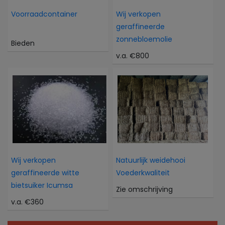
Voorraadcontainer
Wij verkopen
geraffineerde
zonnebloemolie
Bieden
v.a. €800
Wij verkopen
Natuurlijk weidehooi
geraffineerde witte
Voederkwaliteit
bietsuiker Icumsa
Zie omschrijving
v.a. €360