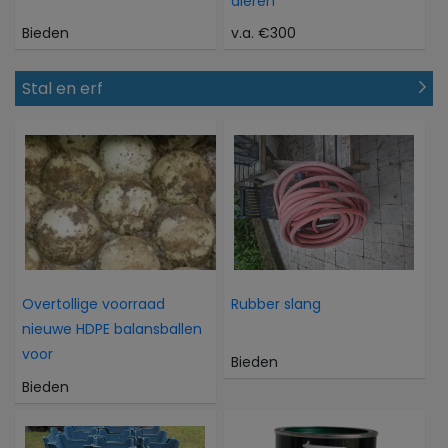
dieren
Bieden
v.a. €300
Stal en erf
Overtollige voorraad
Rubber slang
nieuwe HDPE balansballen
voor
Bieden
Bieden