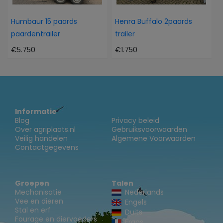
Humbaur 15 paards
Henra Buffalo 2paards
paardentrailer
trailer
€5.750
€1.750
Informatie
Blog
Privacy beleid
Over agriplaats.nl
Gebruiksvoorwaarden
Veilig handelen
Algemene Voorwaarden
Contactgegevens
Groepen
Talen
Mechanisatie
Nederlands
Vee en dieren
Engels
Stal en erf
Duits
Fourage en diervoeders
Frans