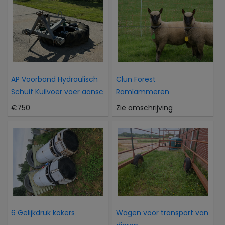
AP Voorband Hydraulisch
Clun Forest
Schuif Kuilvoer voer aansc
Ramlammeren
€750
Zie omschrijving
6 Gelijkdruk kokers
Wagen voor transport van