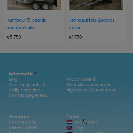
Humbaur 15 paards
Henra Buffalo 2paards
paardentrailer
trailer
€5.750
€1.750
Informatie
Blog
Privacy beleid
Over agriplaats.nl
Gebruiksvoorwaarden
Veilig handelen
Algemene Voorwaarden
Contactgegevens
Groepen
Talen
Mechanisatie
Nederlands
Vee en dieren
Engels
Stal en erf