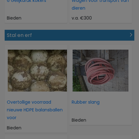
6 Gelijkdruk kokers
Wagen voor transport van
dieren
Bieden
v.a. €300
Stal en erf
Overtollige voorraad
Rubber slang
nieuwe HDPE balansballen
voor
Bieden
Bieden