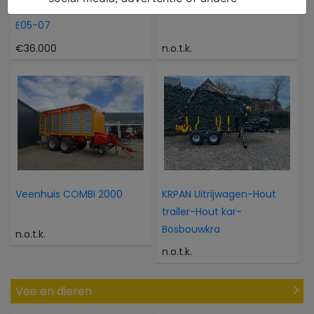
WACKER NEUSON 6503-2
Vemac BALENDRAGER
E05-07
€36.000
n.o.t.k.
Veenhuis COMBI 2000
KRPAN Uitrijwagen-Hout
trailer-Hout kar-
Bosbouwkra
n.o.t.k.
n.o.t.k.
Vee en dieren