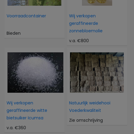
Voorraadcontainer
Wij verkopen
geraffineerde
zonnebloemolie
Bieden
v.a. €800
Wij verkopen
Natuurlijk weidehooi
geraffineerde witte
Voederkwaliteit
bietsuiker Icumsa
Zie omschrijving
v.a. €360