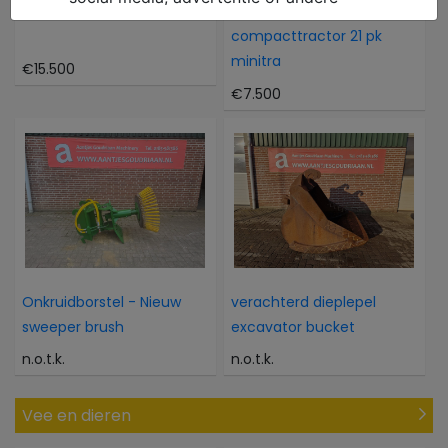
Atlas 804M 804M
Kubota Als nieuwe 4WD
compacttractor 21 pk
minitra
€15.500
€7.500
Onkruidborstel - Nieuw
verachterd dieplepel
sweeper brush
excavator bucket
n.o.t.k.
n.o.t.k.
Vee en dieren