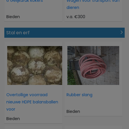
6 Gelijkdruk kokers
Wagen voor transport van
dieren
Bieden
v.a. €300
Stal en erf
Overtollige voorraad
Rubber slang
nieuwe HDPE balansballen
voor
Bieden
Bieden