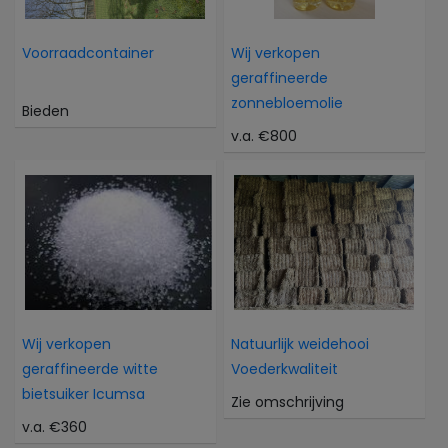
Voorraadcontainer
Wij verkopen
geraffineerde
zonnebloemolie
Bieden
v.a. €800
Wij verkopen
Natuurlijk weidehooi
geraffineerde witte
Voederkwaliteit
bietsuiker Icumsa
Zie omschrijving
v.a. €360