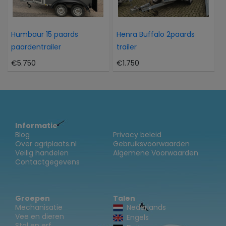
Humbaur 15 paards
Henra Buffalo 2paards
paardentrailer
trailer
€5.750
€1.750
Informatie
Blog
Privacy beleid
Over agriplaats.nl
Gebruiksvoorwaarden
Veilig handelen
Algemene Voorwaarden
Contactgegevens
Groepen
Talen
Mechanisatie
Nederlands
Vee en dieren
Engels
Stal en erf