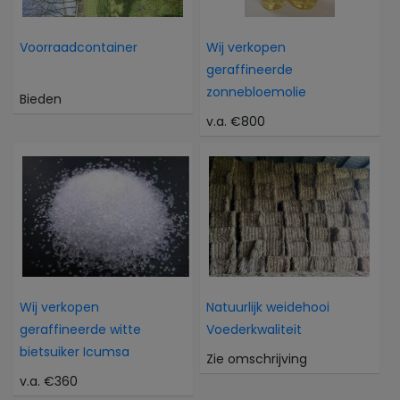
Voorraadcontainer
Wij verkopen
geraffineerde
zonnebloemolie
Bieden
v.a. €800
Wij verkopen
Natuurlijk weidehooi
geraffineerde witte
Voederkwaliteit
bietsuiker Icumsa
Zie omschrijving
v.a. €360