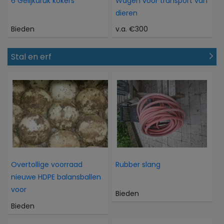
6 Gelijkdruk kokers
Wagen voor transport van
dieren
Bieden
v.a. €300
Stal en erf
Overtollige voorraad
Rubber slang
nieuwe HDPE balansballen
voor
Bieden
Bieden