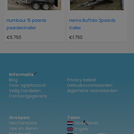
Humbaur 15 paards
Henra Buffalo 2paards
paardentrailer
trailer
€5.750
€1.750
Informatie
Blog
Privacy beleid
Over agriplaats.nl
Gebruiksvoorwaarden
Veilig handelen
Algemene Voorwaarden
Contactgegevens
Groepen
Talen
Mechanisatie
Nederlands
Vee en dieren
Engels
Stal en erf