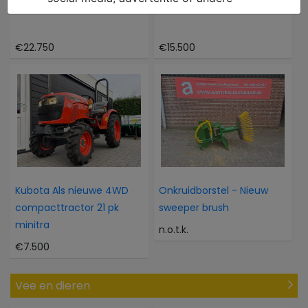
Caterpillar 302CR
Atlas 804M 804M
€22.750
€15.500
Kubota Als nieuwe 4WD
Onkruidborstel - Nieuw
compacttractor 21 pk
sweeper brush
minitra
n.o.t.k.
€7.500
Vee en dieren