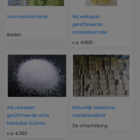
Voorraadcontainer
Wij verkopen
geraffineerde
zonnebloemolie
Bieden
v.a. €800
Wij verkopen
Natuurlijk weidehooi
geraffineerde witte
Voederkwaliteit
bietsuiker Icumsa
Zie omschrijving
v.a. €360