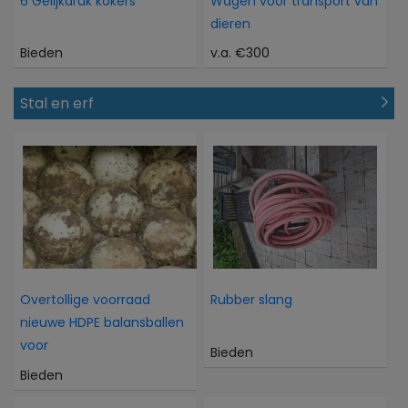
6 Gelijkdruk kokers
Wagen voor transport van
dieren
Bieden
v.a. €300
Stal en erf
Overtollige voorraad
Rubber slang
nieuwe HDPE balansballen
voor
Bieden
Bieden