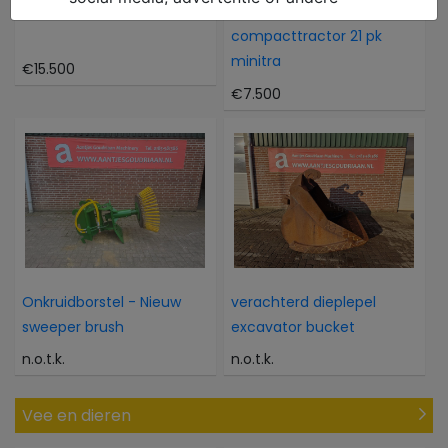
Atlas 804M 804M
Kubota Als nieuwe 4WD
compacttractor 21 pk
minitra
€15.500
€7.500
Onkruidborstel - Nieuw
verachterd dieplepel
sweeper brush
excavator bucket
n.o.t.k.
n.o.t.k.
Vee en dieren