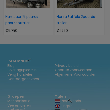
Humbaur 15 paards
Henra Buffalo 2paards
paardentrailer
trailer
€5.750
€1.750
Informatie
Blog
Privacy beleid
Over agriplaats.nl
Gebruiksvoorwaarden
Veilig handelen
Algemene Voorwaarden
Contactgegevens
Groepen
Talen
Mechanisatie
Nederlands
Vee en dieren
Engels
Stal en erf