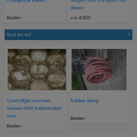
6 Gelijkdruk kokers
Wagen voor transport van
dieren
Bieden
v.a. €300
Stal en erf
Overtollige voorraad
Rubber slang
nieuwe HDPE balansballen
voor
Bieden
Bieden