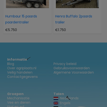
Humbaur 15 paards
Henra Buffalo 2paards
paardentrailer
trailer
€5.750
€1.750
Informatie
Blog
Privacy beleid
Over agriplaats.nl
Gebruiksvoorwaarden
Veilig handelen
Algemene Voorwaarden
Contactgegevens
Groepen
Talen
Mechanisatie
Nederlands
Vee en dieren
Engels
Stal en erf