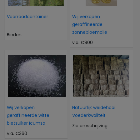
Voorraadcontainer
Wij verkopen
geraffineerde
zonnebloemolie
Bieden
v.a. €800
Wij verkopen
Natuurlijk weidehooi
geraffineerde witte
Voederkwaliteit
bietsuiker Icumsa
Zie omschrijving
v.a. €360