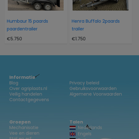
Humbaur 15 paards
Henra Buffalo 2paards
paardentrailer
trailer
€5.750
€1.750
Informatie
Blog
Privacy beleid
Over agriplaats.nl
Gebruiksvoorwaarden
Veilig handelen
Algemene Voorwaarden
Contactgegevens
Groepen
Talen
Mechanisatie
Nederlands
Vee en dieren
Engels
Stal en erf