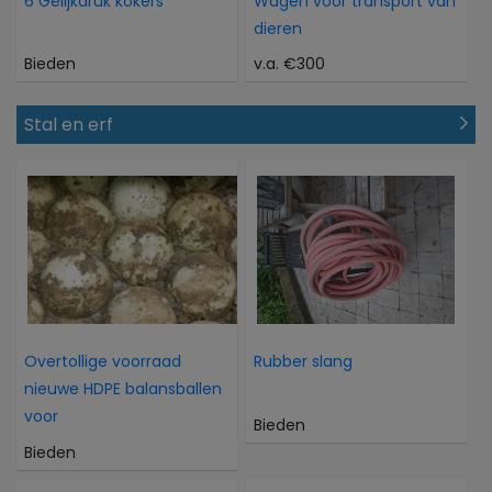
6 Gelijkdruk kokers
Wagen voor transport van
dieren
Bieden
v.a. €300
Stal en erf
Overtollige voorraad
Rubber slang
nieuwe HDPE balansballen
voor
Bieden
Bieden