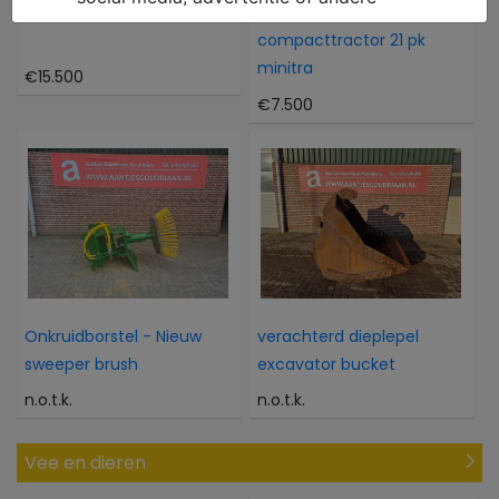
Atlas 804M 804M
Kubota Als nieuwe 4WD
compacttractor 21 pk
minitra
€15.500
€7.500
Onkruidborstel - Nieuw
verachterd dieplepel
sweeper brush
excavator bucket
n.o.t.k.
n.o.t.k.
Vee en dieren