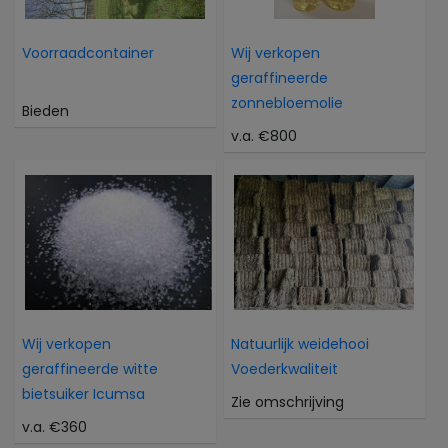
Voorraadcontainer
Wij verkopen
geraffineerde
zonnebloemolie
Bieden
v.a. €800
Wij verkopen
Natuurlijk weidehooi
geraffineerde witte
Voederkwaliteit
bietsuiker Icumsa
Zie omschrijving
v.a. €360