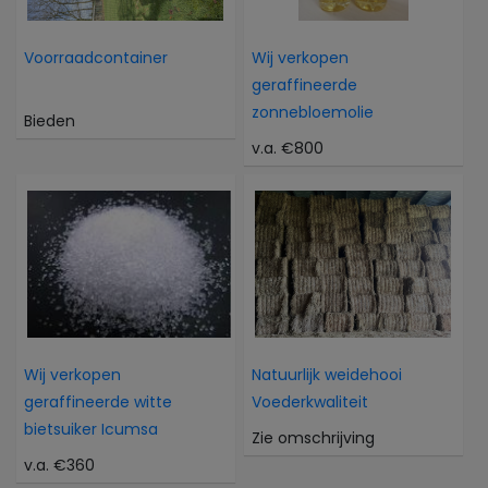
Voorraadcontainer
Wij verkopen
geraffineerde
zonnebloemolie
Bieden
v.a. €800
Wij verkopen
Natuurlijk weidehooi
geraffineerde witte
Voederkwaliteit
bietsuiker Icumsa
Zie omschrijving
v.a. €360