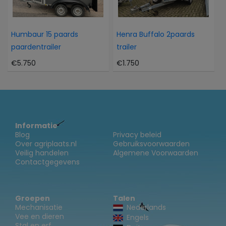
Humbaur 15 paards
Henra Buffalo 2paards
paardentrailer
trailer
€5.750
€1.750
Informatie
Blog
Privacy beleid
Over agriplaats.nl
Gebruiksvoorwaarden
Veilig handelen
Algemene Voorwaarden
Contactgegevens
Groepen
Talen
Mechanisatie
Nederlands
Vee en dieren
Engels
Stal en erf