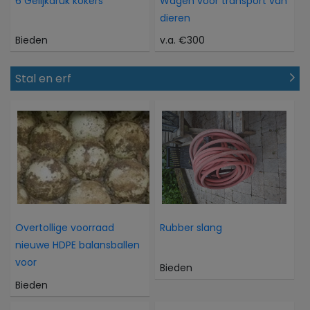
6 Gelijkdruk kokers
Wagen voor transport van
dieren
Bieden
v.a. €300
Stal en erf
Overtollige voorraad
Rubber slang
nieuwe HDPE balansballen
voor
Bieden
Bieden