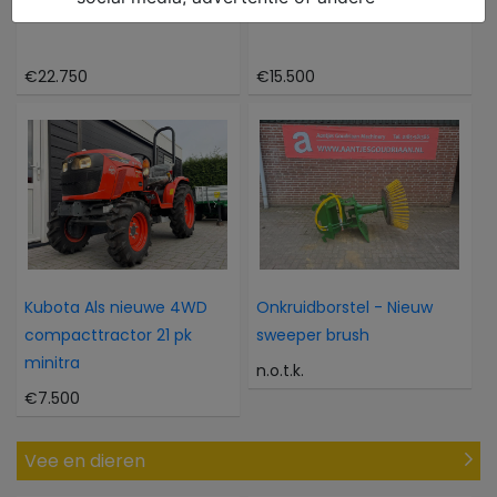
Caterpillar 302CR
Atlas 804M 804M
€22.750
€15.500
Kubota Als nieuwe 4WD
Onkruidborstel - Nieuw
compacttractor 21 pk
sweeper brush
minitra
n.o.t.k.
€7.500
Vee en dieren