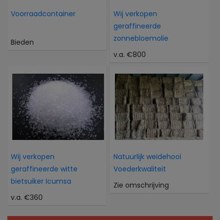
Voorraadcontainer
Wij verkopen
geraffineerde
zonnebloemolie
Bieden
v.a. €800
Wij verkopen
Natuurlijk weidehooi
geraffineerde witte
Voederkwaliteit
bietsuiker Icumsa
Zie omschrijving
v.a. €360