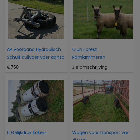
AP Voorband Hydraulisch
Clun Forest
Schuif Kuilvoer voer aansc
Ramlammeren
€750
Zie omschrijving
6 Gelijkdruk kokers
Wagen voor transport van