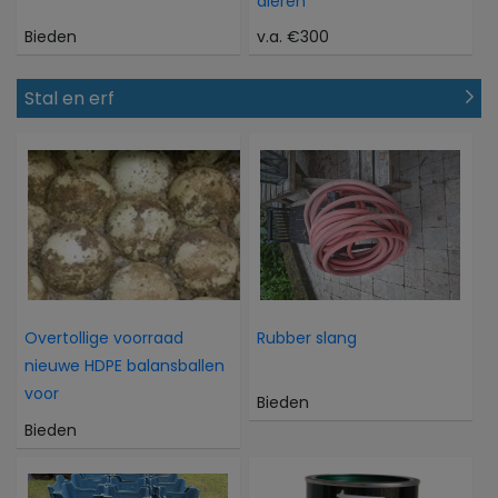
dieren
Bieden
v.a. €300
Stal en erf
Overtollige voorraad
Rubber slang
nieuwe HDPE balansballen
voor
Bieden
Bieden