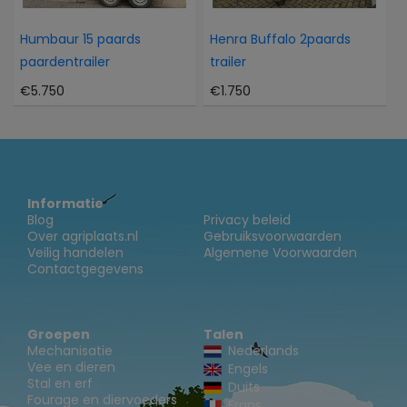
Humbaur 15 paards
Henra Buffalo 2paards
paardentrailer
trailer
€5.750
€1.750
Informatie
Blog
Privacy beleid
Over agriplaats.nl
Gebruiksvoorwaarden
Veilig handelen
Algemene Voorwaarden
Contactgegevens
Groepen
Talen
Mechanisatie
Nederlands
Vee en dieren
Engels
Stal en erf
Duits
Fourage en diervoeders
Frans