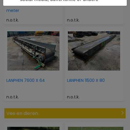
- Transportband 3.47
GENIE GS 2632
meter
n.o.t.k.
n.o.t.k.
LANPHEN 7600 X 64
LANPHEN 11500 X 80
n.o.t.k.
n.o.t.k.
Vee en dieren