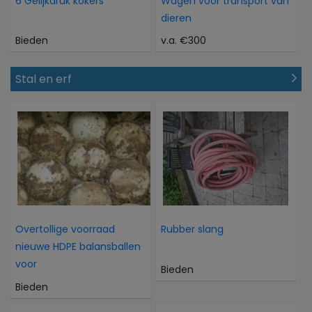
6 Gelijkdruk kokers
Wagen voor transport van
dieren
Bieden
v.a. €300
Stal en erf
Overtollige voorraad
Rubber slang
nieuwe HDPE balansballen
voor
Bieden
Bieden