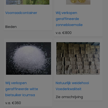
Voorraadcontainer
Wij verkopen
geraffineerde
zonnebloemolie
Bieden
v.a. €800
Wij verkopen
Natuurlijk weidehooi
geraffineerde witte
Voederkwaliteit
bietsuiker Icumsa
Zie omschrijving
v.a. €360