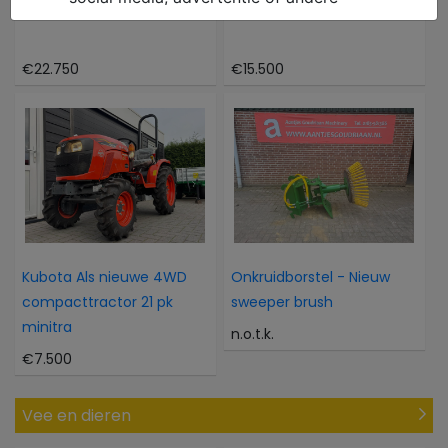
Caterpillar 302CR
Atlas 804M 804M
€22.750
€15.500
Kubota Als nieuwe 4WD
Onkruidborstel - Nieuw
compacttractor 21 pk
sweeper brush
minitra
n.o.t.k.
€7.500
Vee en dieren