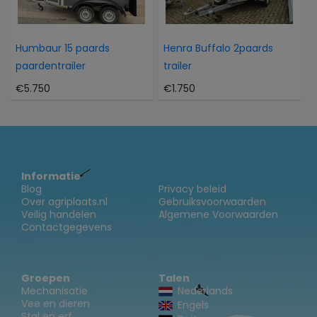
Humbaur 15 paards
Henra Buffalo 2paards
paardentrailer
trailer
€5.750
€1.750
Informatie
Blog
Privacy beleid
Over agriplaats.nl
Gebruiksvoorwaarden
Veilig handelen
Algemene Voorwaarden
Contactgegevens
Groepen
Talen
Mechanisatie
Nederlands
Vee en dieren
Engels
Stal en erf