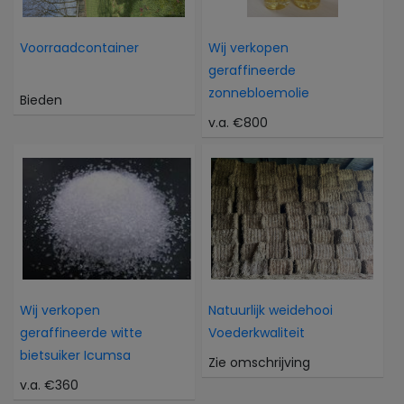
Voorraadcontainer
Wij verkopen
geraffineerde
zonnebloemolie
Bieden
v.a. €800
Wij verkopen
Natuurlijk weidehooi
geraffineerde witte
Voederkwaliteit
bietsuiker Icumsa
Zie omschrijving
v.a. €360