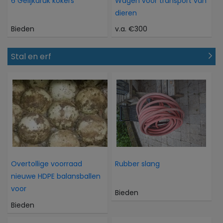
6 Gelijkdruk kokers
Wagen voor transport van
dieren
Bieden
v.a. €300
Stal en erf
Overtollige voorraad
Rubber slang
nieuwe HDPE balansballen
voor
Bieden
Bieden