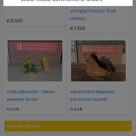
Atlas 804M 804M
Kubota Als nieuwe 4WD
compacttractor 21 pk
minitra
€15.500
€7.500
Onkruidborstel - Nieuw
verachterd dieplepel
sweeper brush
excavator bucket
n.o.t.k.
n.o.t.k.
Vee en dieren