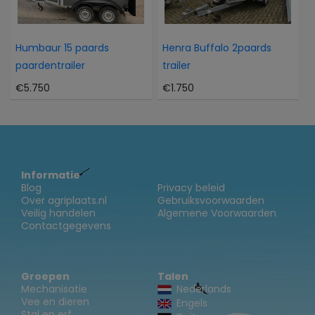
Humbaur 15 paards
Henra Buffalo 2paards
paardentrailer
trailer
€5.750
€1.750
Informatie
Blog
Privacy beleid
Over agriplaats.nl
Gebruiksvoorwaarden
Veilig handelen
Algemene Voorwaarden
Contactgegevens
Groepen
Talen
Mechanisatie
Nederlands
Vee en dieren
Engels
Stal en erf