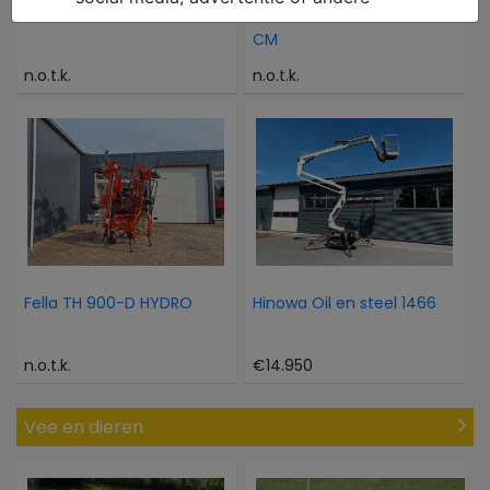
Vicon EXTRA 632T
Hekamp GRONDBAK 230
CM
n.o.t.k.
n.o.t.k.
Fella TH 900-D HYDRO
Hinowa Oil en steel 1466
n.o.t.k.
€14.950
Vee en dieren