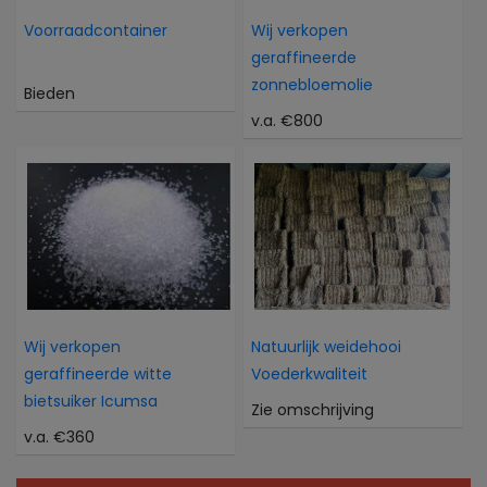
Voorraadcontainer
Wij verkopen
geraffineerde
zonnebloemolie
Bieden
v.a. €800
Wij verkopen
Natuurlijk weidehooi
geraffineerde witte
Voederkwaliteit
bietsuiker Icumsa
Zie omschrijving
v.a. €360