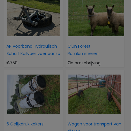
AP Voorband Hydraulisch
Clun Forest
Schuif Kuilvoer voer aansc
Ramlammeren
€750
Zie omschrijving
6 Gelijkdruk kokers
Wagen voor transport van