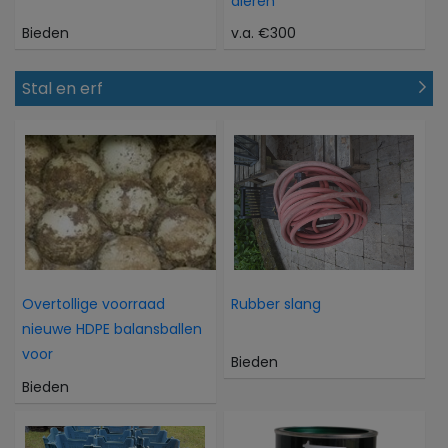
dieren
Bieden
v.a. €300
Stal en erf
Overtollige voorraad
Rubber slang
nieuwe HDPE balansballen
voor
Bieden
Bieden