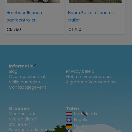
Humbaur 15 paards
Henra Buffalo 2paards
paardentrailer
trailer
€5.750
€1.750
Informatie
Blog
Privacy beleid
Over agriplaats.nl
Gebruiksvoorwaarden
Veilig handelen
Algemene Voorwaarden
Contactgegevens
Groepen
Talen
Mechanisatie
Nederlands
Vee en dieren
Engels
Stal en erf
Duits
Fourage en diervoeders
Frans