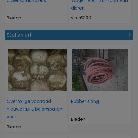
6 Gelijkdruk kokers
Wagen voor transport van
dieren
Bieden
v.a. €300
Stal en erf
Overtollige voorraad
Rubber slang
nieuwe HDPE balansballen
voor
Bieden
Bieden