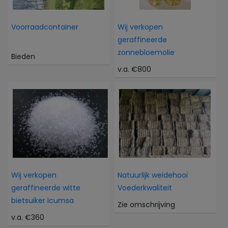
Voorraadcontainer
Wij verkopen
geraffineerde
zonnebloemolie
Bieden
v.a. €800
Wij verkopen
Natuurlijk weidehooi
geraffineerde witte
Voederkwaliteit
bietsuiker Icumsa
Zie omschrijving
v.a. €360