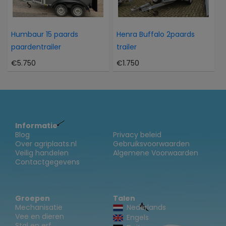
Humbaur 15 paards
Henra Buffalo 2paards
paardentrailer
trailer
€5.750
€1.750
Informatie
Blog
Privacy beleid
Over agriplaats.nl
Gebruiksvoorwaarden
Veilig handelen
Algemene Voorwaarden
Contactgegevens
Groepen
Talen
Mechanisatie
Nederlands
Vee en dieren
Engels
Stal en erf