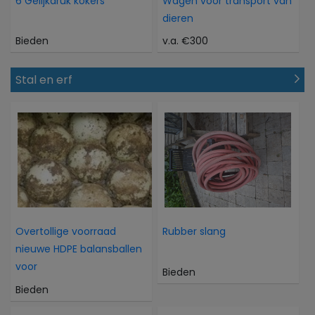
6 Gelijkdruk kokers
Wagen voor transport van
dieren
Bieden
v.a. €300
Stal en erf
Overtollige voorraad
Rubber slang
nieuwe HDPE balansballen
voor
Bieden
Bieden