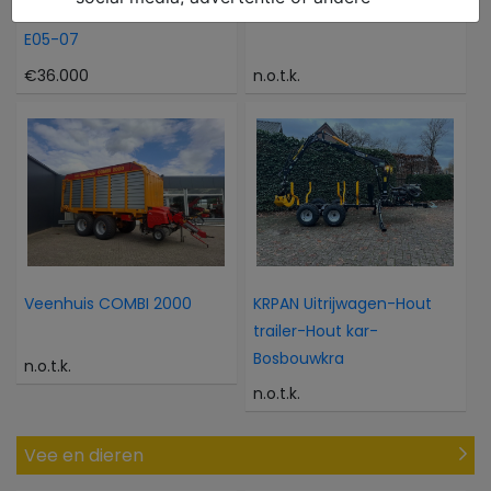
WACKER NEUSON 6503-2
Vemac BALENDRAGER
E05-07
€36.000
n.o.t.k.
Veenhuis COMBI 2000
KRPAN Uitrijwagen-Hout
trailer-Hout kar-
Bosbouwkra
n.o.t.k.
n.o.t.k.
Vee en dieren